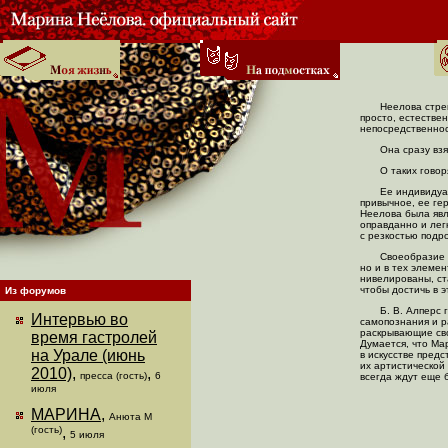
Неелова стре
просто, естестве
непосредственнос
Она сразу вз
О таких говор
Ее индивидуа
привычное, ее ге
Неелова была явл
оправданно и лег
с резкостью подр
Своеобразие 
но и в тех элеме
нивелированы, ста
чтобы достичь в 
Из форумов
Б. В. Алперс 
Интервью во
самопознания и р
раскрывающие сво
время гастролей
Думается, что М
на Урале (июнь
в искусстве пред
их артистической
2010)
,
,
пресса (гость)
6
всегда ждут еще 
июля
МАРИНА
,
Анюта М
(гость)
,
5 июля