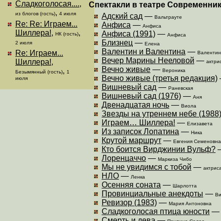
Сладкоголосая....
,
Спектакли в театре Современни
,
из блогов (гость)
4 июля
Адский сад
—
Вальтрауте
Re: Re: Играем...
Анфиса
—
Анфиса
Шиллера!
,
,
Анфиса (1991)
—
НК (гость)
Анфиса
Близнец
—
2 июля
Елена
Валентин и Валентина
—
Re: Играем...
Валентин
Вечер Марины Нееловой
—
Шиллера!
,
актри
Вечно живые
—
,
Вероника
Безымянный (гость)
1
Вечно живые (третья редакция)
июля
Вишневый сад
—
Раневская
Вишневый сад (1976)
—
Аня
Двенадцатая ночь
—
Виола
Звезды на утреннем небе (1988
Играем… Шиллера!
—
Елизавета
Из записок Лопатина
—
Ника
Крутой маршрут
—
Евгения Семеновна
Кто боится Вирджинии Вульф?
Лоренцаччо
—
Маркиза Чибо
Мы не увидимся с тобой
—
актрис
НЛО
—
Ленка
Осенняя соната
—
Шарлотта
Провинциальные анекдоты
—
Ви
Ревизор (1983)
—
Мария Антоновна
Сладкоголосая птица юности
Смерть и дева
—