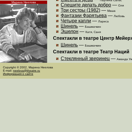
Паулина Салас
Марина Неелова
Спешите делать добро
—
Оля
Три сестры (1982)
—
Маша
Фантазии Фарятьева
—
Любовь
Четыре капли
—
Лариса
Шинель
—
Башмачкин
Эшелон
—
Катя,
Саня
Спектакли в театре Центр Мейер
Шинель
—
Башмачкин
Спектакли в театре Театр Наций
Стеклянный зверинец
—
Аманда У
Copyright © 2002, Марина Неелова
E-mail:
neelova@theatre.ru
Информация о сайте