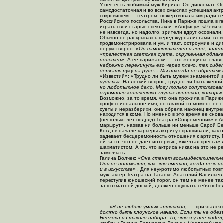
У нее есть любимый муж Кирилл. Он дипломат. Он
самодостаточная и во всех смыслах успешная акт
сокровищем — театром, пожертвовала им ради сем
Российского посольства. Ника в Париже пошла в п
играть свои старые спектакли: «Анфису», «Ревизо
не навсегда, но надолго, зрители вдруг осознали,
Обычно не раскрываясь перед журналистами, в св
продемонстрировала и ум, и такт, остроумие и ди
нерукотворно:
«Он самостоятелен и горд, знает
«прелестная светская суета, окруженная облак
полотен»
. А ее парижанки — это женщины, главн
небрежно перекинуть его через плечо, так сидет
держать руку на руле… Мы никогда не обретем
«Известий»: «Трудно ли быть мужем знаменитой 
судить»
. На легкий вопрос, трудно ли быть жено
но любопытное дело. Могу только сопутствоват
огромного количество глупых вопросов, которые
Возможно, за то время, что она прожила в Париж
профессиональное имя, но в
какой-то
момент ее с
суеты и неразберихи, она обрела наконец внутре
находится в коме. Но именно в это время ее снов
(несколько лет подряд) Театра «Современник» в 
маршрут», назвав ни больше ни меньше Сарой Б
Когда в начале карьеры актрису спрашивали, как о
задевает бесцеремонность отношения к артисту. Г
ей за то, что не дает интервью, «желтая пресса»
шахматистом. А то, что актриса никак на это не р
замолчать.
Галина Волчек:
«Она станет восьмидесятилетней
Они не понимают, как это смешно, когда речь и
и в искусстве»
. Для неукротимо любопытных повт
муж, актер Театра на Таганке Анатолий Васильев. 
переступив юношеский порог, он тем не менее так
за шахматной доской, должен ощущать себя победи
«Я не люблю умных артистов,
— признался 
должно быть клоунское начало. Если ты не обез
Неелова из такого набора. То, что я у нее видел
любви к Галине Борисовне Волчек, Нееловой узок