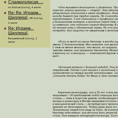
Сладкоголосая....
,
,
из блогов (гость)
4 июля
«Она вызывает восхищение и удивление. При
строчка „корень красоты — отвага“. Это абсолю
Re: Re: Играем...
удивительно относится к своей профессии. Акт
иногда бывает так трудно играть. Но я никогда 
Шиллера!
,
,
НК (гость)
преодолевает. У нее отношение к профессии как
у большинства актеров, а волнение перед тем,
2 июля
из немногих, кто подлинно служит Искусству. В 
Re: Играем...
ей тонкую кожу и обнаженные нервы. Но я ни раз
нетрудно, Бог защитил ее смиренным и веселым
Шиллера!
,
,
Безымянный (гость)
1
«Если со мной на сцене Неелова, я всегда и
июля
умная. С достоинством. Мне кажется, она мучи
и тем не менее многого, что могла, не сыграла
чувство юмора, она прекрасно двигается. Може
в мужчину ли, в женщину, — становится другим 
все!»
«Большая актриса с большой судьбой. Она д
страданиям. Сейчас к ней пришел и жизненный 
соединяется на первый взгляд несоединимое. С
„Спешите делать добро“ до Маши в „Трех сестра
Коренная ленинградка, она в 25 лет стала мос
пошучивает:
«Я представляю собой станцию Бол
столиц — тема в искусстве давняя, изобилующая 
актеры и режиссеры в Москве приживаются плохо 
и внесценический стиль — петербургского происхо
приняли ее безоговорочно. Теперь даже мало кто 
Театральных людей в ее роду не было. За исклю
Неелова себя помнит, она мечтала быть актрисой. 
стала. Она жаждала аплодисментов всегда. Хотя