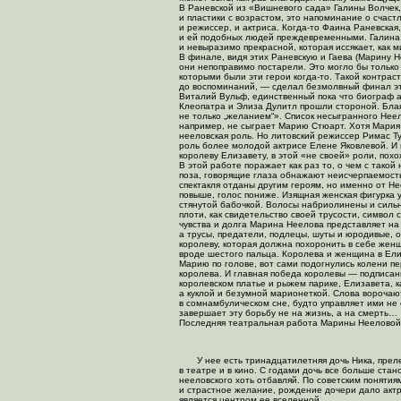
В Раневской из «Вишневого сада» Галины Волчек,
и пластики с возрастом, это напоминание о счаст
и режиссер, и актриса.
Когда-то
Фаина Раневская,
и ей подобных людей преждевременными. Галина 
и невыразимо прекрасной, которая иссякает, как 
В финале, видя этих Раневскую и Гаева (Марину Не
они непоправимо постарели. Это могло бы только 
которыми были эти герои
когда-то
. Такой контрас
до воспоминаний, — сделал безмолвный финал эт
Виталий Вульф, единственный пока что биограф а
Клеопатра и Элиза Дулитл прошли стороной. Блан
не только „желанием“». Список несыгранного Нее
например, не сыграет Марию Стюарт. Хотя Мария 
нееловская роль. Но литовский режиссер Римас Т
роль более молодой актрисе Елене Яковлевой. И м
королеву Елизавету, в этой «не своей» роли, пох
В этой работе поражает как раз то, о чем с тако
поза, говорящие глаза обнажают неисчерпаемос
спектакля отданы другим героям, но именно от Нее
повыше, голос пониже. Изящная женская фигурка 
стянутой бабочкой. Волосы набриолинены и сильно
плоти, как свидетельство своей трусости, символ
чувства и долга Марина Неелова представляет на
а трусы, предатели, подлецы, шуты и юродивые, о
королеву, которая должна похоронить в себе женщ
вроде шестого пальца. Королева и женщина в Елиз
Марию по голове, вот сами подогнулись колени пе
королева. И главная победа королевы — подписа
королевском платье и рыжем парике, Елизавета, 
а куклой и безумной марионеткой. Слова ворочаютс
в сомнамбулическом сне, будто управляет ими не
завершает эту борьбу не на жизнь, а на смерть…
Последняя театральная работа Марины Нееловой н
У нее есть тринадцатилетняя дочь Ника, пре
в театре и в кино. С годами дочь все больше ста
нееловского хоть отбавляй. По советским понятия
и страстное желание, рождение дочери дало актр
является центром ее вселенной.