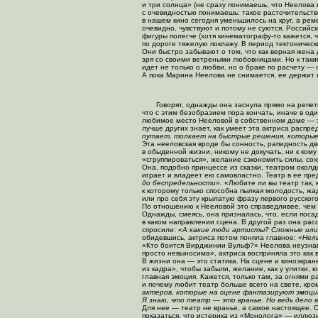
и три солнца» (не сразу понимаешь, что Неелова
с очевидностью понимаешь: такое расточительств
в нашем кино сегодня уменьшилось на круг, а ре
очевидно, чувствуют и потому не суются. Россий
фигуры полегче (хотя
кинематографу-то
кажется, ч
по дороге тяжелую поклажу. В период тектоничес
Они быстро забывают о том, что как верная жена
зря со своими ветреными любовницами. Но к таким
идет не только о любви, но о браке по расчету — 
А пока Марина Неелова не снимается, ее держит н
Говорят, однажды она заснула прямо на репе
что с этим безобразием пора кончать, иначе в оди
любимое место Нееловой в собственном доме — эт
лучше других знает, как умеет эта актриса распр
путает, толкает на быстрые решения, которые 
Эта нееловская вроде бы сонность, рапидность дв
в обыденной жизни, никому не докучать, ни к кому 
«сгруппироваться», желание сэкономить силы, сох
Она, подобно принцессе из сказки, театром околдо
играет и владеет ею самовластно. Театр в ее п
до беспредельности».
«Любите ли вы театр так, 
к которому только способна пылкая молодость, жа
или про себя эту крылатую фразу первого русского
По отношению к Нееловой это справедливее, чем к
Однажды, смеясь, она призналась, что, если поса
в каком направлении сцена. В другой раз она рас
спросили:
«А какие люди артисты? Сложные ил
обидевшись, актриса потом поняла главное:
«Нель
«Кто боится Вирджинии Вульф?» Неелова неузнава
просто невыносима», актриса восприняла это как 
В жизни она — это статика. На сцене и киноэкран
из кадра», чтобы забыли, желание, как у улитки, 
главная эмоция. Кажется, только там, за огнями р
и почему любит театр больше всего на свете, кро
актеров, которые на сцене фантазируют эмоции
Я знаю, что театр — это вранье. Но ведь дело 
Для нее — театр не вранье, а самое настоящее. О
показаться, что истерика из «Монолога» — иллюз