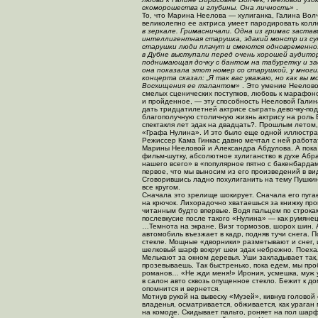
скоморошества и глубины. Она личность»
.
То, что Марина Неелова — хулиганка, Галина Волче
великолепно ее актриса умеет пародировать колл
в зеркале. Гримасничали. Одна из гримас заст
интеллигентная старушка, эдакий монстр из сун
старушки люди плачут и смеются одновременно.
в Дубне выступали перед очень хорошей аудитор
поднимающая дочку с бантом на табуретку и зас
она показала этот номер со старушкой, у многих
концерта сказал: „Я так вас уважаю, но как вы 
Восхищения ее талантом»
. Это умение Неелово
смелых сценических поступков, любовь к марафон
и пройденное, — эту способность Нееловой Галина
дать тридцатилетней актрисе сыграть девочку-по
благополучную столичную жизнь актрису на роль 
спектакля лет эдак на двадцать?. Прошлым летом
«Графа Нулина». И это было еще одной иллюстрац
Режиссер Кама Гинкас давно мечтал с ней работа
Марины Нееловой и Александра Абдулова. А пока 
фильм-шутку, абсолютное хулиганство в духе Абр
нашего всего» в «популярное пятно с бакенбардам
первое, что мы выносим из его произведений в ви
Сговорившись ладно похулиганить на тему Пушкин
все кругом.
Сначала это зрелище шокирует. Сначала его пугае
на крючок. Лихорадочно хватаешься за книжку пров
читанным будто впервые. Водя пальцем по строкам
послевкусие после такого «Нулина» — как румянец
…Темнота на экране. Визг тормозов, шорох шин. 
автомобиль въезжает в кадр, подняв тучи снега.
стекле. Мощные «дворники» разметывают и снег, и
шелковый шарф вокруг шеи эдак небрежно. Поеха
Мелькают за окном деревья. Уши закладывает так,
прозевываешь. Так быстренько, пока едем, мы 
романов… «Не жди меня!» Ирония, усмешка, муж 
в салон авто сквозь опущенное стекло. Бежит к до
опомнится и вернется.
Мотнув рукой на вывеску «Музей», кивнув головой
владенья, осматривается, обживается, как ураган
на комоде. Скидывает пальто, роняет на пол шарф