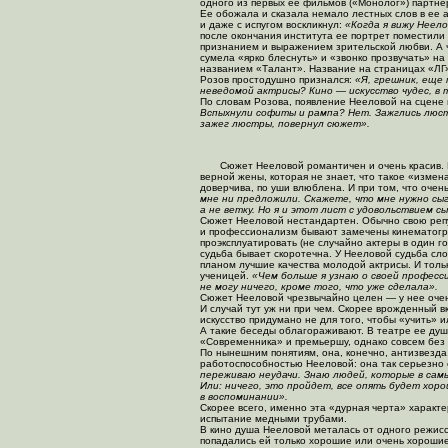
одного из первых ее фильмов («Монолог») партне
Ее обожала и сказала немало лестных слов в ее
и даже с испугом воскликнул:
«Когда я вижу Неело
после окончания института ее портрет поместили
признанием и выражением зрительской любви. А ч
сумела «ярко блеснуть» и «звонко прозвучать» на
названием «Талант». Название на страницах «ЛГ
Розов простодушно признался:
«Я, грешник, еще
неведомой актрисы? Кино — искусство чудес, в 
По словам Розова, появление Нееловой на сцене 
Вспыхнули софиты и рампа? Нет. Зажглись люст
зажег люстры, повернул сюжет».
Сюжет Нееловой романтичен и очень красив. 
верной жены, которая не знает, что такое «измен
доверчива, по уши влюблена. И при том, что очен
мне ни предложили. Скажете, что мне нужно сыг
а не ветку. Но я и этот лист с удовольствием с
Сюжет Нееловой нестандартен. Обычно свою репут
и профессионализм бывают замечены кинематограф
проэксплуатировать (не случайно актеры в один г
судьба бывает скоротечна. У Нееловой судьба сло
планом лучшие качества молодой актрисы. И только
ученицей.
«Чем больше я узнаю о своей професс
не могу ничего, кроме того, что уже сделала».
Сюжет Нееловой чрезвычайно целен — у нее очен
И случай тут уж ни при чем. Скорее врожденный 
искусство придумано не для того, чтобы «учить» 
А такие беседы облагораживают. В театре ее душ
«Современника» и премьершу, однако совсем без 
По нынешним понятиям, она, конечно, антизвезда
работоспособностью Нееловой: она так серьезно о
переживаю неудачи. Знаю людей, которые в сам
Или: ничего, это пройдет, все опять будет хор
в воспоминании».
Скорее всего, именно эта «дурная черта» характе
испытание медными трубами.
В кино душа Нееловой металась от одного режисс
попадались ей только хорошие или очень хороши