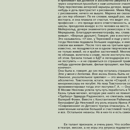
и принимает как должное и абсолютно уверена в т
через огорчения приходит к нам истинное счас
Папу перспектива актерской карьеры дочери, види
нибудь и дочь пристрастит к рисованию. Мама Мар
с рисованием, ничего не вышло. Марина же сказал
до сих пор обожает. По ее словам, каждый раз, к
восторга, и она плакала от счастья, что видит эт
профессия — это прежде всего ответственность, а
школы, преодолев конкурс в сто человек на место
Мейерхольд, дочери знаменитого режиссера и те
Меркурьева. Благодаря кинематографу, мы, слава
живые», «Верные друзья»). Говорят, уже в инстит
Это называлось: «У нее, у Тереховой и еще у
кого
тогда Неелова подавала большие надежды, и име
совсем как живая». После того как на третьем кур
известно, не поощряются ни в одном творческом в
не только живой, но и крайне застенчивой. Многие
по облакам, взлетела к славе, после института п
об этом. Грезила только о БДТ и легендарном его
не поступить — и не справиться со страшной трав
нибудь удачном фильме, фильм прошумит, как бер
конечно».
Она была и, говорят, до сих пор осталась страшн
Это у меня с детства. Всю жизнь боюсь быть не 
Ужасное, унизительное чувство»
— это мнение Ко
абсолютно. Товстоногов, кстати, после «Старой, с
кинорежиссеры ее погубят. Но пока Товстоногов с
прокомментировал тогда этот поступок Г. А. — Он
В Москве Неелова успела чуть-чуть поработать в
Казнь тупым мечом», которую уже никто не помнит
«Турбазу» Эдварда Радзинского, но спектакль з
Валерий Фокин. Вместе с Константином Райкиным 
биографии! До Нееловой эту роль играла Ирина Ак
«Современник» из Детского театра отказалась. 
замеченным началом большой и счастливой театра
и все. Остальное нюансы. Но в
них-то
и есть само
Ее талант признали, и очень рано. Что особе
в театре, миссии, а не игры эта актриса подхват