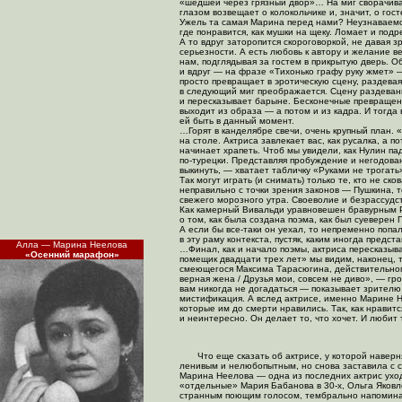
«шедшей через грязный двор»… На миг сворачивае
глазом возвещает о колокольчике и, значит, о гост
Ужель та самая Марина перед нами? Неузнаваемо 
где понравится, как мушки на щеку. Ломает и под
А то вдруг заторопится скороговоркой, не давая 
серьезности. А есть любовь к автору и желание в
нам, подглядывая за гостем в прикрытую дверь. О
и вдруг — на фразе «Тихонько графу руку жмет» 
просто превращает в эротическую сцену, раздева
в следующий миг преображается. Сцену раздевани
и пересказывает барыне. Бесконечные превращени
выходит из образа — а потом и из кадра. И тогда
ей быть в данный момент.
…Горят в канделябре свечи, очень крупный план.
на столе. Актриса завлекает вас, как русалка, а
начинает храпеть. Чтоб мы увидели, как Нулин па
по-турецки
. Представляя пробуждение и негодован
выкинуть, — хватает табличку «Руками не трогать»
Так могут играть (и снимать) только те, кто не с
неправильно с точки зрения законов — Пушкина, 
свежего морозного утра. Своеволие и безрассудс
Как камерный Вивальди уравновешен бравурным Р
о том, как была создана поэма, как был суеверен 
А если бы
все-таки
он уехал, то непременно попал
в эту раму контекста, пустяк, каким иногда пред
Алла — Марина Неелова
…Финал, как и начало поэмы, актриса пересказыва
«Осенний марафон»
помещик двадцати трех лет» мы видим, наконец, 
смеющегося Максима Тарасюгина, действительного
верная жена / Друзья мои, совсем не диво», — гро
вам никогда не догадаться — показывает зрителю 
мистификация. А вслед актрисе, именно Марине Не
которые им до смерти нравились. Так, как нравитс
и неинтересно. Он делает то, что хочет. И любит та
Что еще сказать об актрисе, у которой наве
ленивым и нелюбопытным, но снова заставила с с
Марина Неелова — одна из последних актрис уход
«отдельные» Мария Бабанова в 30-х, Ольга Яковле
странным поющим голосом, тембрально напомина