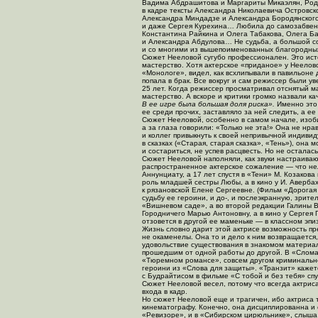
Вадима Абдрашитова и Маргариты Микаэлян, Род
в кадре тексты Александра Николаевича Островск
Александра Миндадзе и Александра Бородянског
и даже Сергея Курехина… Любила до самозабвени
Константина Райкина и Олега Табакова, Олега Б
и Александра Абдулова… Не судьба, а большой сов
и со многими из вышепоименованных благородных 
Сюжет Нееловой сугубо профессионален. Это исто
мастерство. Хотя актерское «приданое» у Неелов
«Монологе», видел, как всхлипывали в павильоне 
попала в брак. Все вокруг и сам режиссер были ув
25 лет. Когда режиссер просматривал отснятый 
мастерство. А вскоре и критики громко назвали ка
В ее игре была большая доля риска».
Именно это 
ее среди прочих, заставляло за ней следить, а е
Сюжет Нееловой, особенно в самом начале, изоби
а за глаза говорили: «Только не эта!» Она не нра
и коллег привыкнуть к своей непривычной индиви
в сказках («Старая, старая сказка», «Тень»), он
и состариться, не успев расцвесть. Но не осталас
Сюжет Нееловой наполняли, как звуки настраива
распространенное актерское сожаление — что нел
Аннунциату, а 17 лет спустя в «Тени» М. Козако
роль младшей сестры Любы, а в кино у И. Аверба
к рязановской Елене Сергеевне. (Фильм «Дорогая 
судьбу ее героини, и до-, и послеэкранную, зрит
«Вишневом саде», а во второй редакции Галины В
Городничего Марью Антоновну, а в кино у Сергея
отзовется в другой ее маменьке — в классном эп
Жизнь словно дарит этой актрисе возможность пр
не окаменелы. Она то и дело к ним возвращается,
удовольствие существования в знакомом материа
прошедшим от одной работы до другой. В «Сломан
«Тюремном романсе», совсем другом криминально
героини из «Слова для защиты». «Транзит» каже
с Будрайтисом в фильме «С тобой и без тебя» сп
Сюжет Нееловой весел, потому что всегда актриса
входа в кадр.
Но сюжет Нееловой еще и трагичен, ибо актриса
кинематографу. Конечно, она дисциплированна и сп
«Ревизоре», и в «Сибирском цирюльнике», слыша 