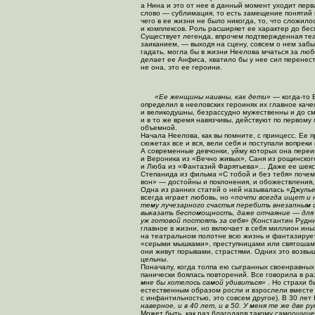
а Нина и это от нее в данный момент уходит перв
слово — сублимация, то есть замещение понятий 
чего в ее жизни не было никогда, то, что сложило
и комплексов. Роль расширяет ее характер до бе
Существует легенда, впрочем подтвержденная те
заиканием, — выходя на сцену, совсем о нем забы
гадать, могла бы в жизни Неелова мчаться за люб
делает ее Анфиса, хватило бы у нее сил перенес
не она, это ее героини.
«Ее женщины наивны, как дети»
—
когда-то
В
определил в нееловских героинях их главное каче
и великодушны, безрассудно мужественны и до с
и в то же время навязчивы, действуют по первому
объемной.
Начала Неелова, как вы помните, с принцесс. Ее 
сюжетах все и вся, вели себя и поступали вопрек
А современные девчонки, уйму которых она переиг
и Вероника из «Вечно живых», Саня из рощинског
и Люба из «Фантазий Фарятьева»… Даже ее шексп
Степанида из фильма «С тобой и без тебя»
почем
вон» — достойны и поклонения, и обожествления,
Одна из ранних статей о ней называлась «Джулье
всегда играет любовь, но
«почти всегда ищет и 
тему лучезарного счастья перебить внезапным о
выказать беспомощность, даже отчаяние — для
уж готовой постоять за себя»
(Константин Рудн
главное в жизни, но включает в себя миллион ин
на театральном полотне всю жизнь и фантазируе
«серыми мышками», преступницами или святошами,
они живут порывами, страстями. Одних это возвыш
цельны.
Поначалу, когда толпа ею сыгранных своенравных 
панически боялась повторений. Все говорила в р
мне бы хотелось самой удивиться»
. Но страхи 
естественным образом росли и взрослели вместе 
с инфантильностью, это совсем другое). В 30 лет
наверное, и в 40 лет, и в 50. У меня те же две 
Может быть, как раз благодаря такому самоощуще