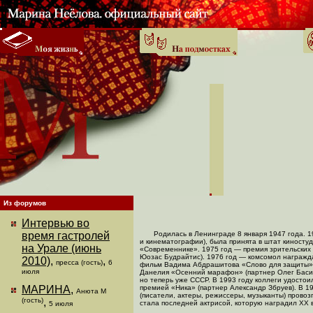
Из форумов
Интервью во
время гастролей
Родилась в Ленинграде 8 января 1947 года. 
и кинематографии), была принята в штат киносту
на Урале (июнь
«Современнике». 1975 год — премия зрительских
Юозас Будрайтис). 1976 год — комсомол награжд
2010)
,
,
пресса (гость)
6
фильм Вадима Абдрашитова «Слово для защиты» (
июля
Данелия «Осенний марафон» (партнер Олег Басил
но теперь уже СССР. В 1993 году коллеги удост
МАРИНА
,
премией «Ника» (партнер Александр Збруев). В
19
Анюта М
(писатели, актеры, режиссеры, музыканты) прово
(гость)
,
стала последней актрисой, которую наградил XX в
5 июля