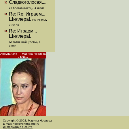
Сладкоголосая....
,
,
из блогов (гость)
4 июля
Re: Re: Играем...
Шиллера!
,
,
НК (гость)
2 июля
Re: Играем...
Шиллера!
,
,
Безымянный (гость)
1
июля
Аннунциата — Марина Неелова
«Тень»
Copyright © 2002, Марина Неелова
E-mail:
neelova@theatre.ru
Информация о сайте