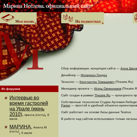
Сбор информации, концепция сайта —
Анна Шал
Дизайнер —
Илларион Гордон
Технолог —
Константин Томашевич
(Theatre.Ru)
Менеджер проекта —
Игорь Овчинников
(Theatre.R
Из форумов
Сайт создан в рамках
Theatre.Ru
— культурного п
Интервью во
Собственные технологии Студии Артемия Лебеде
время гастролей
Parser
— простой и удобный объектно-ориентиров
на Урале (июнь
Сайт работает на основе базы данных Teatrus.
2010)
,
,
пресса (гость)
6
июля
В работе над сайтом использовано только легал
МАРИНА
,
Анюта М
(гость)
,
5 июля