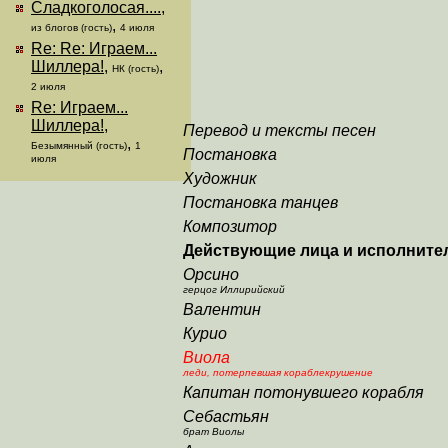
Сладкоголосая....
,
,
из блогов (гость)
4 июля
Re: Re: Играем...
Шиллера!
,
,
НК (гость)
2 июля
Re: Играем...
Шиллера!
,
Перевод и тексты песен
,
Безымянный (гость)
1
Постановка
июля
Художник
Постановка танцев
Композитор
Действующие лица и исполните
Орсино
герцог Иллирийский
Валентин
Курио
Виола
леди, потерпевшая кораблекрушение
Капитан потонувшего корабля
Себастьян
брат Виолы