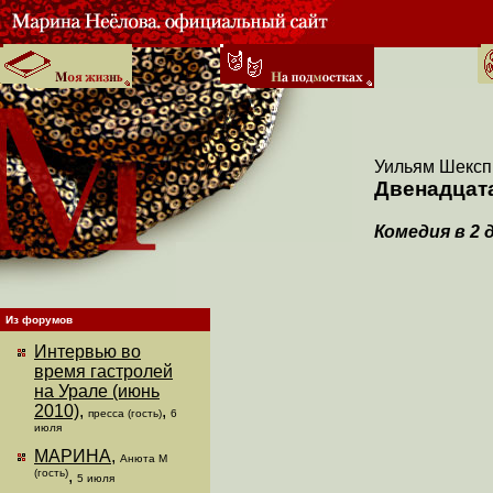
Уильям Шексп
Двенадцат
Комедия в 2
Из форумов
Интервью во
время гастролей
на Урале (июнь
2010)
,
,
пресса (гость)
6
июля
МАРИНА
,
Анюта М
(гость)
,
5 июля