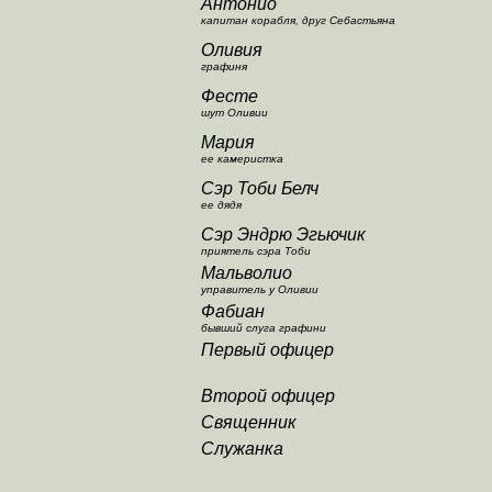
Антонио
капитан корабля, друг Себастьяна
Оливия
графиня
Фесте
шут Оливии
Мария
ее камеристка
Сэр Тоби Белч
ее дядя
Сэр Эндрю Эгьючик
приятель сэра Тоби
Мальволио
управитель у Оливии
Фабиан
бывший слуга графини
Первый офицер
Второй офицер
Священник
Служанка