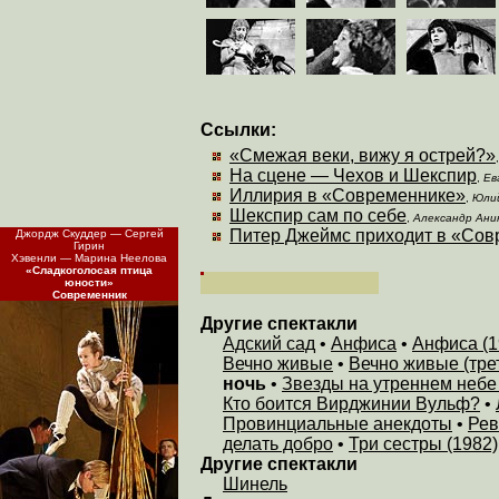
Ссылки:
«Смежая веки, вижу я острей?»
На сцене — Чехов и Шекспир
,
Ев
Иллирия в «Современнике»
,
Юли
Шекспир сам по себе
,
Александр Ани
Питер Джеймс приходит в «Сов
Джордж Скуддер — Сергей
Гирин
Хэвенли — Марина Неелова
«Сладкоголосая птица
юности»
Современник
Другие спектакли
Адский сад
•
Анфиса
•
Анфиса (1
Вечно живые
•
Вечно живые (тре
ночь
•
Звезды на утреннем небе 
Кто боится Вирджинии Вульф?
•
Провинциальные анекдоты
•
Рев
делать добро
•
Три сестры (1982)
Другие спектакли
Шинель