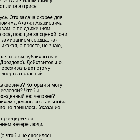
лов! ЭТОМУ Башмачкину
 от лица актрисы
усь. Это задача скорее для
антомима Акакия Акакиевича
ловам, а по движениям
олоса, поющие за сценой, они
с замиранием сердца, как
икакая, а просто, не знаю,
ся в этом публично (как
 Дроздова). Действительно,
опереживать вот этому
 гипертеатральный.
Акакиевича? Который я могу
 Нееловой? Чтобы
 рожденный ею человек?
ичем сделано это так, чтобы
лго не пришлось. Указание
у проецируется
ннем вечере люди.
(а чтобы не сносилось,