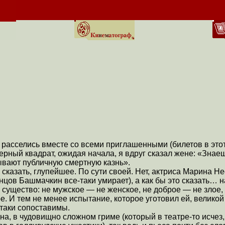
 расселись вместе со всеми приглашенными (билетов в это
ерный квадрат, ожидая начала, я вдруг сказал жене: «Знаеш
ывают публичную смертную казнь».
 сказать, глупейшее. По сути своей. Нет, актриса Марина Н
нцов Башмачкин все-таки умирает), а как бы это сказать… 
е существо: не мужское — не женское, не доброе — не злое,
е. И тем не менее испытание, которое уготовил ей, велико
-таки сопоставимы.
на, в чудовищно сложном гриме (который в театре-то исчез,