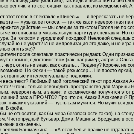
ав в голливудские ужастики), так ведь и пьеса почти без с
ько реплик, и то состоящих, как правило, из междометий. А
ает этот голос в спектакле «Шинель» — я пересказать не бер
ыка эта — музыка ее голоса, — так же как и невероятная п
 держится действие — мы следим за текстом Гоголя не по с
 бы четко вписаны в музыкальную партитуру спектакля. Но г
итуре. За голосом и уродливой походкой Нееловой следишь 
 случайно не умрет? И не импровизация это даже, и не игра н
знью опять же)?
зрители после спектакля практически рыдают. Одни признают
чут скромно, с достоинством (как, например, актриса Ольга
 черт, опять не знаю, как сказать… Подвигу? Короче, не с
 невозможно. Но Фокин — такой режиссер… Не просто яркий,
ть странные интеллектуальные подножки.
ли весь текст? Любимый мой гоголевский текст про Акакия 
еста? Чтобы только освободить пространство для Марины
лым, невероятным, а значит, и космическим получится этот
лишний раз: а ПРО ЧТО? Про что он, Акакий Акакиевич? Пр
рок, никаких указаний — пусть сам мучится. Но мучиться до
е. В фойе.
 бы не относится, как бы мера безопасности такая), на стен
ом. Чистопрудный бульвар. Дома. Машины. Бредущие в осе
акакии акакиевны.
з реплик Башмачкина — «А если белье прачке не отдавать» 