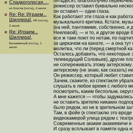
пятьдесят, благополучно перекочев
Сладкоголосая....
,
режиссер оставил буквально нескол
,
из блогов (гость)
4 июля
он оставил — одни глаза.
Re: Re: Играем...
Как работают эти глаза и как работ
Шиллера!
,
,
НК (гость)
музыкального критика. Кстати, муз
2 июля
(на ней, пантомиме, собственно, и
Re: Играем...
Нееловой), — и то, и другое вроде
Шиллера!
,
все ж таки поют по нотам, по парт
,
за циркачом на канате, — а она тут
Безымянный (гость)
1
июля
молитва, что ли (перед смертной ка
Осталось добавить, что некоторые 
телеведущий Соловьев), другие пла
не сопереживать этому актерскому…
актерскому (не знаю, как сказать)
Он режиссер, который любит стави
Зачем, скажите, из спектакля убра
слушать в любое время с любого м
посмотреть, каким бесполым, округ
А мне кажется — чтобы задумались 
не оставить зрителю никаких подпо
было рядом, но не в зрительном зал
Там, в фойе (к спектаклю это вроде
видеокамерой улица рядом с театр
Современные акакии акакиевичи и 
И сразу всплывает в памяти одна и