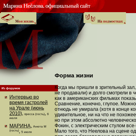
Форма жизни
Когда мы пришли в зрительный зал,
Из форумов
не продавали) и долго смотрели в ч
Интервью во
как в американских фильмах показ
время гастролей
Сравнение, конечно, глупое. Можно
на Урале (июнь
отнюдь не умирала (хотя в конце ко
2010)
,
,
удивительное, ни на что не похоже
пресса (гость)
6
июля
но при этом абсолютно человеческо
Фокин, с электрическим стулом все
МАРИНА
,
Анюта М
Мало того, что Неелова на сцене од
(гость)
,
5 июля