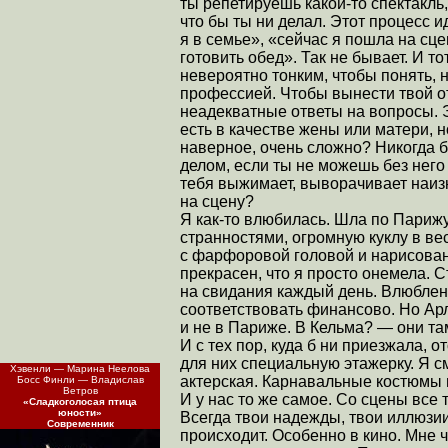
ты репетируешь какой-то спектакль,
что бы ты ни делал. Этот процесс и
я в семье», «сейчас я пошла на сце
готовить обед». Так не бывает. И то
невероятно тонким, чтобы понять, 
профессией. Чтобы вынести твой о
неадекватные ответы на вопросы. Э
есть в качестве жены или матери, н
наверное, очень сложно? Никогда 
делом, если ты не можешь без него
тебя выжимает, выворачивает наизна
на сцену?
Я как-то влюбилась. Шла по Парижу
странностями, огромную куклу в ве
с фарфоровой головой и нарисован
прекрасен, что я просто онемела. 
на свидания каждый день. Влюблен
соответствовать финансово. Но Арл
и не в Париже. В Кельма? — они та
И с тех пор, куда б ни приезжала,
для них специальную этажерку. Я с
Хэвенли — Марина Неелова
актерская. Карнавальные костюмы в
Босс Финли — Владислав
Ветров
И у нас то же самое. Со сцены все т
«Сладкоголосая птица
юности»
Всегда твои надежды, твои иллюзии,
Современник
происходит. Особенно в кино. Мне ч