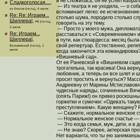
и не сложилась: он не успел набра
Сладкоголосая....
,
— Из театра я не уходила, — о со
,
из блогов (гость)
4 июля
вспоминает легко: ее исчезновени
Re: Re: Играем...
столько шума, породило столько слу
Шиллера!
,
,
НК (гость)
говорить на эту тему.
2 июля
— Просто у моего мужа, дипломата
Re: Играем...
расставаться с «Современником» 
Шиллера!
,
в пути, как стюардесса: месяц был
,
свой репертуар. Естественно, репе
Безымянный (гость)
1
июля
когда закончится эта командировк
«Вишневый сад».
От ее Раневской в «Вишневом саде»
трогательна, так красива! Она верн
любовник, а теперь он все шлет и
просит простить и вернуться? Мас
Андреевну от Марины Мстиславовны
чудесные наряды, сочиненные Вяч
(опять Париж!) он привез роскошны
горжетки и сумочки: «Одевать так
преступлением». Какую женщину? 
— Скажите, нормальное женское с
— Нормальное женское счастье — 
— Это когда семья, муж, дети, и в д
— Не знаю? Скорее, актерская пр
Нет варианта, что ты ею занимаешься