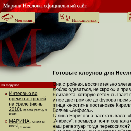
Готовьте клоунов для Неё
Она стройная, восхитительно элег
Из форумов
люблю одеваться, не скрою» и прив
Интервью во
Елизавета, которую летом сыграет 
время гастролей
у нее две громкие до фурора премь
на Урале (июнь
птица юности» в постановке Кирил
2010)
,
,
Волчек «Анфиса».
пресса (гость)
6
июля
Галина Борисовна рассказывала: «К
„Анфису“, премьера почти совпала
МАРИНА
,
Анюта М
наш репертуар тогда перекосился?
(гость)
,
5 июля