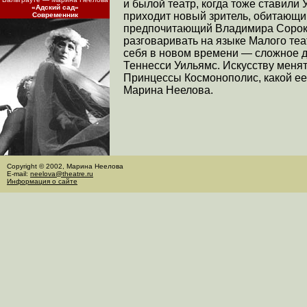
и былой театр, когда тоже ставили 
«Адский сад»
приходит новый зритель, обитающи
Современник
предпочитающий Владимира Сороки
разговаривать на языке Малого теа
себя в новом времени — сложное д
Теннесси Уильямс. Искусству менять
Принцессы Космонополис, какой ее
Марина Неелова.
Copyright © 2002, Марина Неелова
E-mail:
neelova@theatre.ru
Информация о сайте