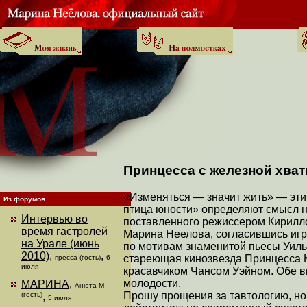
Принцесса с железной хват
«Изменяться — значит жить» — эти
Из форумов
птица юности» определяют смысл н
Интервью во
поставленного режиссером Кирилл
время гастролей
Марина Неелова, согласившись игр
на Урале (июнь
по мотивам знаменитой пьесы Уиль
2010)
,
,
стареющая кинозвезда Принцесса 
пресса (гость)
6
июля
красавчиком Чансом Уэйном. Обе в
молодости.
МАРИНА
,
Анюта М
Прошу прощения за тавтологию, но
(гость)
,
5 июля