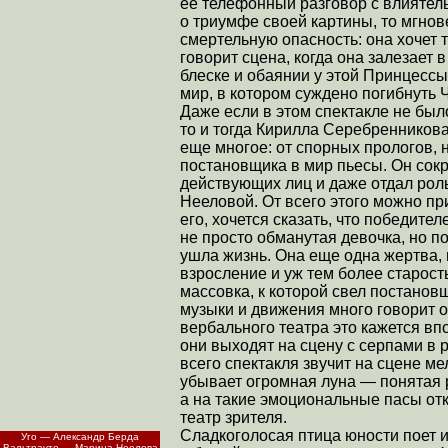
ее телефонный разговор с влиятел
о триумфе своей картины, то мгнов
смертельную опасность: она хочет т
говорит сцена, когда она залезает
блеске и обаянии у этой Принцессы
мир, в котором суждено погибнуть 
Даже если в этом спектакле не бы
то и тогда Кирилла Серебренникова
еще многое: от спорных прологов,
постановщика в мир пьесы. Он сок
действующих лиц и даже отдал рол
Нееловой. От всего этого можно при
его, хочется сказать, что победите
не просто обманутая девочка, но п
ушла жизнь. Она еще одна жертва,
взросление и уж тем более старост
массовка, к которой свел постанов
музыки и движения много говорит о
вербального театра это кажется вп
они выходят на сцену с серпами в 
всего спектакля звучит на сцене 
убывает огромная луна — понятая 
а на такие эмоциональные пасы от
театр зрителя.
Сладкоголосая птица юности поет и
Уго — Александр Берда
Вальтрауте — Марина Неелова