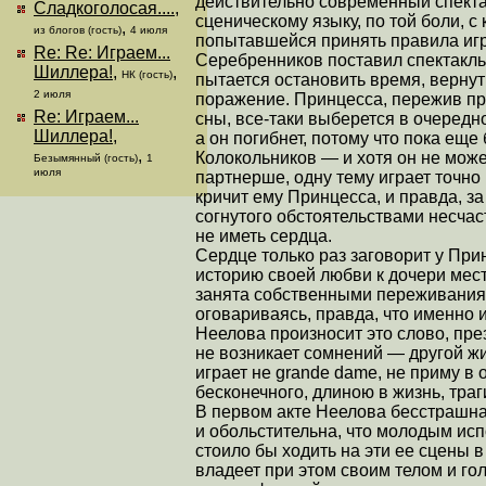
действительно современный спекта
Сладкоголосая....
,
сценическому языку, по той боли, с
,
из блогов (гость)
4 июля
попытавшейся принять правила игр
Re: Re: Играем...
Серебренников поставил спектакль 
Шиллера!
,
,
НК (гость)
пытается остановить время, вернут
2 июля
поражение. Принцесса, пережив пр
Re: Играем...
сны, все-таки выберется в очередн
Шиллера!
,
а он погибнет, потому что пока ещ
,
Колокольников — и хотя он не може
Безымянный (гость)
1
июля
партнерше, одну тему играет точно
кричит ему Принцесса, и правда, з
согнутого обстоятельствами несчаст
не иметь сердца.
Сердце только раз заговорит у При
историю своей любви к дочери мест
занята собственными переживаниям
оговариваясь, правда, что именно и
Неелова произносит это слово, пре
не возникает сомнений — другой жи
играет не grande dame, не приму в 
бесконечного, длиною в жизнь, тра
В первом акте Неелова бесстрашна 
и обольстительна, что молодым ис
стоило бы ходить на эти ее сцены 
владеет при этом своим телом и го