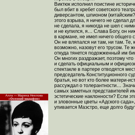
Виктюк исполнил поистине историч
был вбит в хребет советского театр
диверсантом, шпионом (китайским?
этого взрыва, я ничего не сделал д
не сделала, я никогда не шел с ним
и не купился, я… Слава Богу, он н
в кармане, не имел ничего общего 
Он не вляпался ни там, ни там. Те, 
возможно, назовут его трусом. Те ж
откуда тянется подожженный им би
Он многих раздражает, поэтому что
и сделать официальным и официозн
спектакле в партере отводятся мес
председатель Конституционного суд
братья, но вот кто более матери-и
рассуждал о толерантности… Значи
самых заметных представителей и
эстетические наклонности? Если эт
Алла — Марина Неелова
«Осенний марафон»
и зловонные цветы «Адского сада»,
упивается Маэстро, еще долго буду