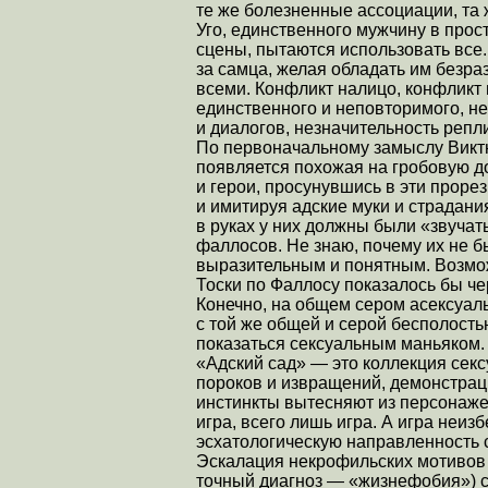
те же болезненные ассоциации, та
Уго, единственного мужчину в про
сцены, пытаются использовать все
за самца, желая обладать им безраз
всеми. Конфликт налицо, конфликт
единственного и неповторимого, н
и диалогов, незначительность репл
По первоначальному замыслу Виктю
появляется похожая на гробовую до
и герои, просунувшись в эти прорез
и имитируя адские муки и страдания
в руках у них должны были «звуча
фаллосов. Не знаю, почему их не б
выразительным и понятным. Возмо
Тоски по Фаллосу показалось бы 
Конечно, на общем сером асексуаль
с той же общей и серой бесполость
показаться сексуальным маньяком.
«Адский сад» — это коллекция секс
пороков и извращений, демонстрац
инстинкты вытесняют из персонаже
игра, всего лишь игра. А игра неи
эсхатологическую направленность 
Эскалация некрофильских мотивов (
точный диагноз — «жизнефобия») со