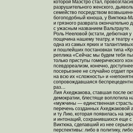
которой Маэстро стал, провозгласи
разрушительного женского, дьявол
семейство посредством возвышенно
богоподобный юноша, у Виктюка-М
и грязного разврата окончательно
с ужасным названием Вальтрауте.
Роль Нееловой (кстати, дебютная у 
пощечина нашему театру, и театру 
одна из самых ярких и талантливых
и пошлейших постановках типа «Кру
реплика «Сейчас мы будем тебя пы
только приступы гомерического хо
псевдореализм, конечно, доступнее
посерьезнее не случайно отдает п
на всю их «сложность» и «непонятн
сопровождавшаяся беспрецедентны
раз…
Лия Ахеджакова, ставшая после ок
демократии, блестяще воплотила на
«мужчины — единственная страсть»
перечень созданных Ахеджаковой а
и ту Лию, которая появилась на экра
и интонаций, сохранившихся еще 
Виктюка, сделавший из нее серьез
перспективы: либо в политику, либо 