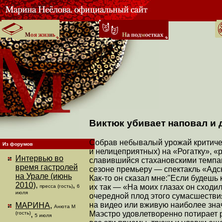
Виктюк убивает наповал и 
Собрав небывалый урожай критичес
Из форумов
и нелицеприятных) на «Рогатку», «
Интервью во
славившийся стахановскими темпам
время гастролей
сезоне премьеру — спектакль «Адс
на Урале (июнь
Как-то он сказал мне:"Если будешь
2010)
,
,
их так — «На моих глазах он сходил
пресса (гость)
6
июля
очередной плод этого сумасшествия
на видео или вживую наиболее зн
МАРИНА
,
Анюта М
Маэстро удовлетворенно потирает р
(гость)
,
5 июля