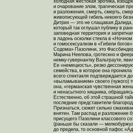
холодная жестокая эротика, изощр
и очарование злом, трагическая пр
и разложения, смерть, смерть, сме
живописующей гибель некоего без
Дитрих — это не слащавая Далида,
который так оглушал публику в ран
заповедная территория и запретная
в ладонь осколки стекла в «Ночном
и гомосексуализм в «Гибели богов»
Содома» Пазолини, это Фассбиндер
Марина Неелова, гротескно и феер
немку-гувернантку Вальтрауте, яви
Ее «немецкость», резко диссониру
семейства, в которое она проникла
всего спектакля подтверждается 
«выламыванием» своего (чужого) те
она, «германская чувственная жен
и ненасытного хищника, обращаясь к
Естественно, об этой страшной тай
последние представители благородн
Признаться, сюжет сильно смахива
внятен. Там распад и разложение 
присущего Пазолини классового со
(раньше бы сказали — мелкобуржуа
до предела, то основной пафос «А