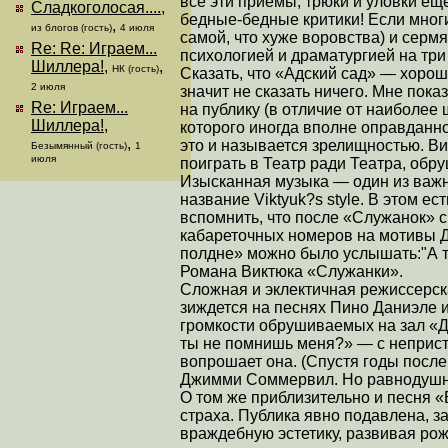
все эти приемы, трюки и уловки ещ
Сладкоголосая....
,
бедные-бедные критики! Если многи
,
из блогов (гость)
4 июля
самой, что хуже воровства) и сер
Re: Re: Играем...
психологией и драматургией на три 
Шиллера!
,
,
НК (гость)
Сказать, что «Адский сад» — хорош
2 июля
значит не сказать ничего. Мне пока
Re: Играем...
на публику (в отличие от наиболее
Шиллера!
,
которого иногда вполне оправданно
,
это и называется зрелищностью. В
Безымянный (гость)
1
июля
поиграть в Театр ради Театра, обр
Изысканная музыка — один из важ
название Viktyuk?s style. В этом е
вспомнить, что после «Служанок» с
кабареточных номеров на мотивы Д
полдне» можно было услышать:"А т
Романа Виктюка «Служанки».
Сложная и эклектичная режиссерск
зиждется на песнях Пино Даниэле и
громкости обрушиваемых на зал «
ты не помнишь меня?» — с неприс
вопрошает она. (Спустя годы посл
Джимми Соммервил. Но равнодушны
О том же приблизительно и песня «
страха. Публика явно подавлена, 
враждебную эстетику, развивая ро