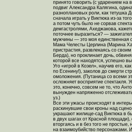
принято говорить (с ударением на 
подвиг Александра Калягина, один
разноплановых роли, как тетушка 
сначала играть у Виктюка из-за того
а потом чуть было не сорвав спе
демгастролями, Ахеджакова, кажетс
поточнее выразиться? — зажигатель
мужчины — это моя единственная с
Мама Челесты Церлина (Марина Хазо
пристрастия, развлекаясь со своим
Берда), но проклинает дочь, обвиня
которой все находятся, успешно в
Уго «игрой в Козел», научив его, к
по Есенину!), заколов до смерти с
омоложения. (Путаница со всеми 
осложняет восприятие спектакля. У
это, конечно, совсем не то, что Ан
вынужден напряженно отслеживать
уз.)
Все эти ужасы происходят в интер
раскинувшие свои кроны над сценой
украшают жилище-сад Виктюка в б
в двух шагах от Красной площади),
вторгаясь и в без того не просты
на взаимоубийство персонажами. И