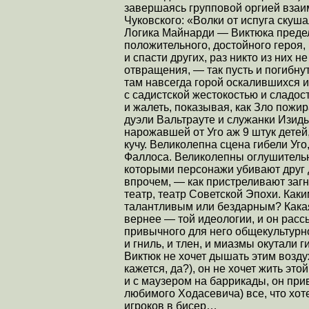
завершаясь групповой оргией взаим
Чуковского: «Волки от испуга скуша
Логика Майнарди — Виктюка предел
положительного, достойного героя, 
и спасти других, раз никто из них н
отвращения, — так пусть и погибнут
там навсегда горой оскалившихся 
с садистской жестокостью и сладос
и жалеть, показывая, как Зло пожи
дуэли Вальтрауте и служанки Изиды
нарожавшей от Уго аж 9 штук детей
кучу. Великолепна сцена гибели У
Фаллоса. Великолепны оглушитель
которыми персонажи убивают друг д
впрочем, — как пристреливают загн
театр, театр Советской Эпохи. Как
талантливым или бездарным? Какая
вернее — той идеологии, и он расс
привычного для него общекультурно
и гниль, и тлен, и миазмы окутали
Виктюк не хочет дышать этим возду
кажется, да?), он не хочет жить это
и с маузером на баррикады, он при
любимого Ходасевича) все, что хот
игроков в бисер…