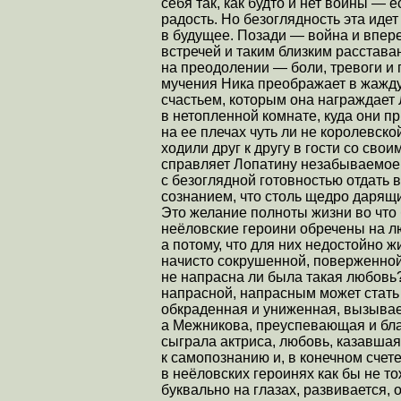
себя так, как будто и нет войны — 
радость. Но безоглядность эта идет
в будущее. Позади — война и впер
встречей и таким близким расстава
на преодолении — боли, тревоги и 
мучения Ника преображает в жажду
счастьем, которым она награждает 
в нетопленной комнате, куда они п
на ее плечах чуть ли не королевско
ходили друг к другу в гости со сво
справляет Лопатину незабываемое т
с безоглядной готовностью отдать 
сознанием, что столь щедро дарящи
Это желание полноты жизни во что б
неёловские героини обречены на лю
а потому, что для них недостойно 
начисто сокрушенной, поверженной
не напрасна ли была такая любовь?
напрасной, напрасным может стать
обкраденная и униженная, вызывае
а Межникова, преуспевающая и бла
сыграла актриса, любовь, казавшая
к самопознанию и, в конечном счет
в неёловских героинях как бы не т
буквально на глазах, развивается, 