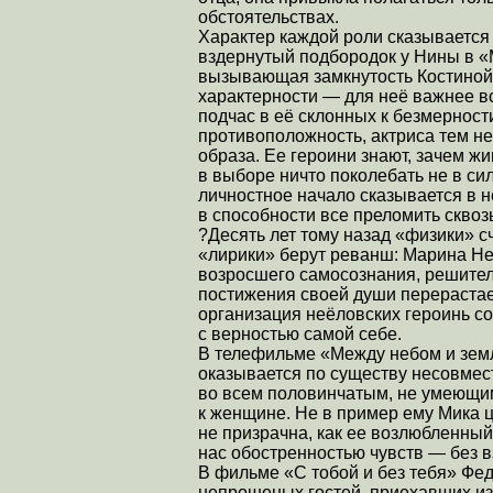
обстоятельствах.
Характер каждой роли сказывается и
вздернутый подбородок у Нины в «
вызывающая замкнутость Костиной
характерности — для неё важнее вс
подчас в её склонных к безмерност
противоположность, актриса тем не 
образа. Ее героини знают, зачем жив
в выборе ничто поколебать не в сил
личностное начало сказывается в 
в способности все преломить сквоз
?Десять лет тому назад «физики» 
«лирики» берут реванш: Марина Н
возросшего самосознания, решите
постижения своей души перерастае
организация неёловских героинь с
с верностью самой себе.
В телефильме «Между небом и земл
оказывается по существу несовмес
во всем половинчатым, не умеющим
к женщине. Не в пример ему Мика ц
не призрачна, как ее возлюбленный
нас обостренностью чувств — без 
В фильме «С тобой и без тебя» Фед
непрошеных гостей, приехавших из 