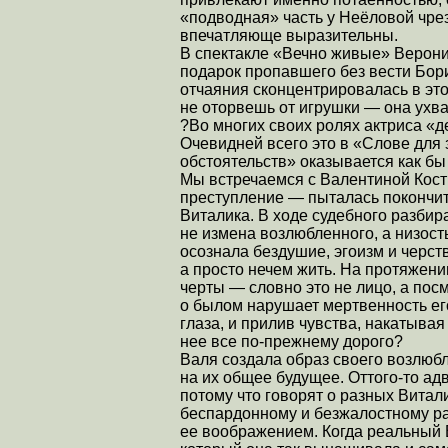
«подводная» часть у Неёловой чре
впечатляюще выразительны.
В спектакле «Вечно живые» Верони
подарок пропавшего без вести Бори
отчаяния сконцентрировалась в это
не оторвешь от игрушки — она ухва
?Во многих своих ролях актриса «д
Очевидней всего это в «Слове для
обстоятельств» оказывается как бы
Мы встречаемся с Валентиной Кости
преступление — пыталась покончит
Виталика. В ходе судебного разбир
не измена возлюбленного, а низост
осознала бездушие, эгоизм и черств
а просто нечем жить. На протяжен
черты — словно это не лицо, а пос
о былом нарушает мертвенность е
глаза, и прилив чувства, накатывая
нее все по-прежнему дорого?
Валя создала образ своего возлюбл
на их общее будущее. Оттого-то адв
потому что говорят о разных Витал
беспардонному и безжалостному рас
ее воображением. Когда реальный 