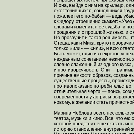
И она, выйдя с ним на крыльцо, о
ожесточившихся, сошедшихся грудь 
пожалеет его по-бабьи — ведь убью
к Федору, отрешенно скажет: «Увез 
словами изменится ее судьба, и поэ
прощания и с прошлой жизнью, и с 
Но прозвучит и такая решимость, чт
Стеша, как и Мика, круто поворачив
только «или» — «или», и всю ответ
Быть может, один из секретов успех
нежданным сочетанием нежности, же
словно слаженный из одного куска,
и противоречивость. Они — ранимы
причина емкости образов, созданных
существенные процессы, происход
противопоказано потребительство, 
отличительная черта — поиск, сози
современности у актрисы выражает
новому, в желании стать причастно
Марина Неёлова всего несколько ле
театра, музыки и кино. Все, что ею 
которой предстоит еще сказать мно
историю становления внутренней ж