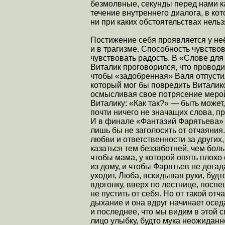
безмолвные, секунды перед нами к
течение внутреннего диалога, в кот
ни при каких обстоятельствах нельз
Постижение себя проявляется у не
и в трагизме. Способность чувство
чувствовать радость. В «Слове для
Виталик проговорился, что проводи
чтобы «задобренная» Валя отпустил
который мог бы повредить Виталико
осмысливая свое потрясение мерой 
Виталику: «Как так?» — быть может
почти ничего не значащих слова, 
И в финале «Фантазий Фарятьева» 
лишь бы не заголосить от отчаяния
любви и ответственности за других,
казаться тем беззаботней, чем бол
чтобы мама, у которой опять плохо 
из дому, и чтобы Фарятьев не догад
уходит, Люба, вскидывая руки, будт
вдогонку, вверх по лестнице, поспе
не пустить от себя. Но от такой о
дыхание и она вдруг начинает оседа
и последнее, что мы видим в это
лицо улыбку, будто мука неожиданн