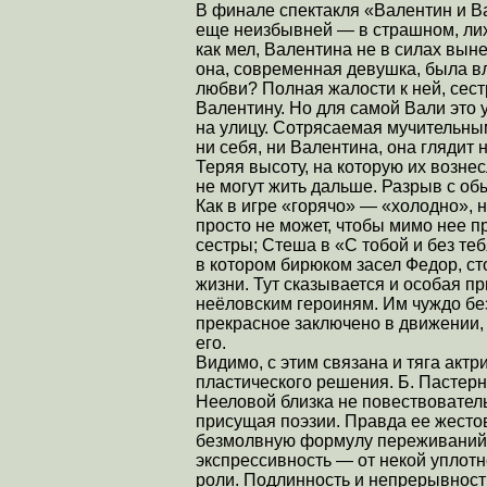
В финале спектакля «Валентин и В
еще неизбывней — в страшном, лих
как мел, Валентина не в силах выне
она, современная девушка, была в
любви? Полная жалости к ней, сес
Валентину. Но для самой Вали это 
на улицу. Сотрясаемая мучительны
ни себя, ни Валентина, она глядит
Теряя высоту, на которую их возне
не могут жить дальше. Разрыв с об
Как в игре «горячо» — «холодно»,
просто не может, чтобы мимо нее 
сестры; Стеша в «С тобой и без теб
в котором бирюком засел Федор, с
жизни. Тут сказывается и особая п
неёловским героиням. Им чуждо без
прекрасное заключено в движении, 
его.
Видимо, с этим связана и тяга актр
пластического решения. Б. Пастер
Нееловой близка не повествователь
присущая поэзии. Правда ее жестов
безмолвную формулу переживаний
экспрессивность — от некой уплот
роли. Подлинность и непрерывност