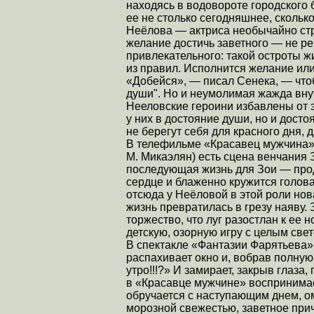
находясь в водовороте городского 
ее не столько сегодняшнее, скольк
Неёлова — актриса необычайно стр
желание достичь заветного — не рез
привлекательного: такой остроты ж
из правил. Исполнится желание или 
«Добейся», — писал Сенека, — что
души". Но и неумолимая жажда вну
Нееловские героини избавлены от 
у них в достояние души, но и дост
не берегут себя для красного дня, 
В телефильме «Красавец мужчина» 
М. Микаэлян) есть сцена венчания 
последующая жизнь для Зои — прод
сердце и блаженно кружится голова
отсюда у Неёловой в этой роли нов
жизнь превратилась в грезу наяву. 
торжество, что луг разостлан к ее 
детскую, озорную игру с целым свет
В спектакле «Фантазии Фарятьева»
распахивает окно и, вобрав полную
утро!!!?» И замирает, закрыв глаза
в «Красавце мужчине» воспринимает
обручается с наступающим днем, о
морозной свежестью, заветное при