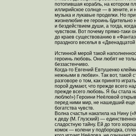
потопившая корабль, на котором п
иллирийское солнце — в зените, и 
музыка и лукавые проделки. Но при
жизнелюбие ее героинь бдительно н
и бездействием души, а тогда, когд
чувством. Вот почему прямо-таки 
до краев существованию в «Фантаз
праздного веселья в «Двенадцатой
Истинной мерой такой наполненнос
героинь любовь. Они любят не тольк
беззастенчиво.
Когда-то Евгений Евтушенко клеймил
нежными в любви». Так вот, такой с
разговоре о том, как принято играт
порой думают, что прежде всего над
прежде всего любовь. Я бы стала н
люблю!») Героини Неёловой открыв
перед ними мир, не нашедший еще 
богатства чувств.
Волна счастья накатила на Нину («
к деду (М. Глузский) — единственн
сладостную тайну. Ей до того хоро
комок — колени у подбородка, спло
кого играет Неёлова, не означает ух