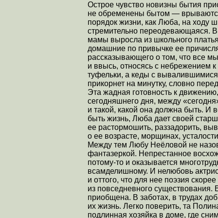
Острое чувство новизны бытия при
не обременены бытом — врываются
порядок жизни, как Люба, на ход
стремительно переодевающаяся. Вр
мамы выросла из школьного платья,
домашние по привычке ее причисля
рассказывающего о том, что все мы
и ввысь, относясь с небрежением 
туфельки, а кеды с вывалившимися
прикорнет на минутку, словно пере
Эта жадная готовность к движению,
сегодняшнего дня, между «сегодня»
и такой, какой она должна быть. И 
быть жизнь, Люба дает своей стар
ее растормошить, раззадорить, вы
о ее возрасте, морщинах, усталости
Между тем Любу Неёловой не назов
фантазеркой. Непрестанное восхож
потому-то и оказывается многотрудн
всамделишному. И нелюбовь актрис
и оттого, что для нее поэзия скоре
из повседневного существования. В
приобщена. В заботах, в трудах до
их жизнь. Легко поверить, та Пол
подлинная хозяйка в доме, где сн