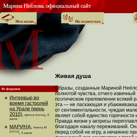
Живая душа
Образы, созданные Мариной Неёлов
Из форумов
полнотой чувства, отчего извечный 
Интервью во
поэтическом преломлении всякий р
время гастролей
эта — не ласкающая и убаюкивающа
на Урале (июнь
от сентиментальности, чуждая мал
2010)
,
,
являет собой единство горячности 
пресса (гость)
6
июля
Правда жизни у актрисы переплавл
благодаря накалу переживаний. Она
МАРИНА
,
Анюта М
перед собой не игру, а нечаянно пр
(гость)
,
5 июля