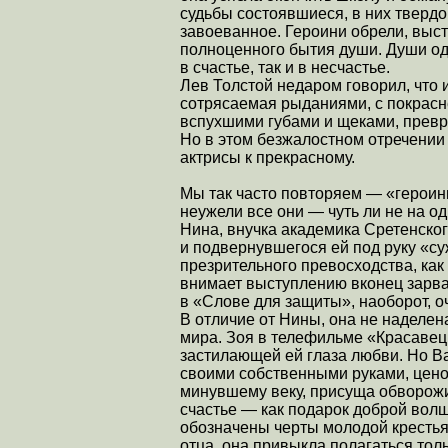
судьбы состоявшиеся, в них твердо
завоеванное. Героини обрели, выст
полноценного бытия души. Души од
в счастье, так и в несчастье.
Лев Толстой недаром говорил, что 
сотрясаемая рыданиями, с покрас
вспухшими губами и щеками, превр
Но в этом безжалостном отречении 
актрисы к прекрасному.
Мы так часто повторяем — «героини
неужели все они — чуть ли не на о
Нина, внучка академика Сретенско
и подвернувшегося ей под руку «су
презрительного превосходства, ка
внимает выступлению вконец зарв
в «Слове для защиты», наоборот, о
В отличие от Нины, она не наделе
мира. Зоя в телефильме «Красавец
застилающей ей глаза любви. Но В
своими собственными руками, цен
минувшему веку, присуща обворож
счастье — как подарок доброй волш
обозначены черты молодой кресть
отца, она привыкла полагаться то