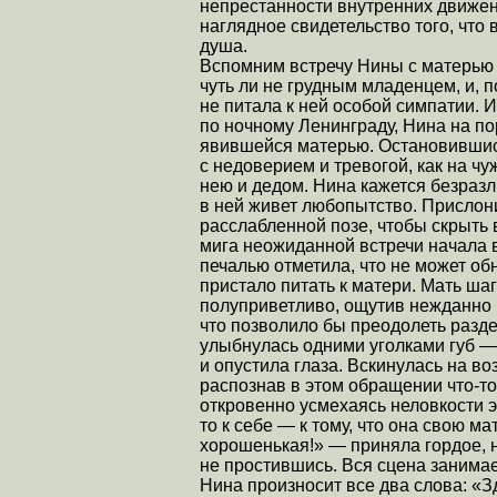
непрестанности внутренних движени
наглядное свидетельство того, что
душа.
Вспомним встречу Нины с матерью 
чуть ли не грудным младенцем, и, п
не питала к ней особой симпатии. 
по ночному Ленинграду, Нина на по
явившейся матерью. Остановившись
с недоверием и тревогой, как на ч
нею и дедом. Нина кажется безразл
в ней живет любопытство. Прислони
расслабленной позе, чтобы скрыть
мига неожиданной встречи начала в
печалью отметила, что не может об
пристало питать к матери. Мать ша
полуприветливо, ощутив нежданно 
что позволило бы преодолеть разд
улыбнулась одними уголками губ 
и опустила глаза. Вскинулась на в
распознав в этом обращении что-то
откровенно усмехаясь неловкости э
то к себе — к тому, что она свою ма
хорошенькая!» — приняла гордое, 
не простившись. Вся сцена занимае
Нина произносит все два слова: «Зд