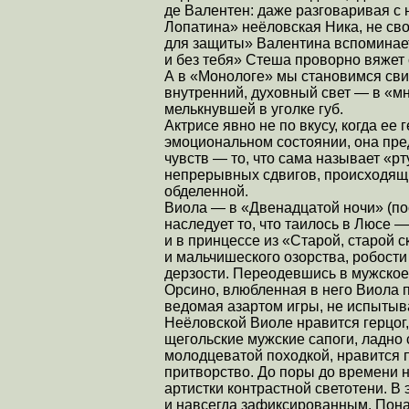
де Валентен: даже разговаривая с 
Лопатина» неёловская Ника, не сво
для защиты» Валентина вспоминает,
и без тебя» Стеша проворно вяжет 
А в «Монологе» мы становимся свид
внутренний, духовный свет — в «м
мелькнувшей в уголке губ.
Актрисе явно не по вкусу, когда ее
эмоциональном состоянии, она пре
чувств — то, что сама называет «рт
непрерывных сдвигов, происходящих
обделенной.
Виола — в «Двенадцатой ночи» (по
наследует то, что таилось в Люсе 
и в принцессе из «Старой, старой 
и мальчишеского озорства, робости
дерзости. Переодевшись в мужское 
Орсино, влюбленная в него Виола 
ведомая азартом игры, не испытыв
Неёловской Виоле нравится герцог,
щегольские мужские сапоги, ладно 
молодцеватой походкой, нравится 
притворство. До поры до времени 
артистки контрастной светотени. В 
и навсегда зафиксированным. Понач