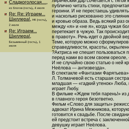
лирический дар сочетается с тягой 
Сладкоголосая....
,
публично читать стихи, предпочитая
,
из блогов (гость)
4 июля
героини. И не перестаешь удивлять
Re: Re: Играем...
и насколько рискованно это слияни
Шиллера!
,
,
НК (гость)
и кровью образа. Ведь всякий раз 
2 июля
между «я» и «не я», когда чужая бо
Re: Играем...
перетекает в чужую. Так происходи
Шиллера!
,
в правоту». Речь идет о двойной ве
,
Теме, которую можно сформулиров
Безымянный (гость)
1
июля
справедливости, красоты, окрылен
?Актриса не спешит пользоваться 
перед нами во всем своем ореоле, 
И не случайно свою статью о ней к
Неёлова — антизвезда».
В спектакле «Фантазии Фарятьева»
Л. Толмачевой есть старшая сестра
младшая — «гадкий утенок» Люба, 
играет Любу.
В фильме «Ждем тебя парень!» из д
в главного героя безответно.
Фильм «Слово для защиты» режиссе
адвокат Ирина Межникова, которую 
готовится к свадьбе. После свидан
ей предстоит встреча с заключенно
девушку играет Неёлова.