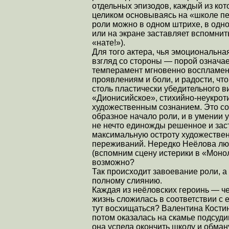
отдельных эпизодов, каждый из ко
целиком основываясь на «школе пе
роли можно в одном штрихе, в одно
или на экране заставляет вспомнит
«нате!»).
Для того актера, чья эмоциональна
взгляд со стороны — порой означае
темперамент мгновенно воспламени
проявлениям и боли, и радости, что
столь пластически убедительного в
«Дионисийское», стихийно-неукро
художественным сознанием. Это со
образное начало роли, и в умении у
не нечто единожды решенное и зас
максимальную остроту художестве
переживаний. Нередко Неёлова люб
(вспомним сцену истерики в «Монол
возможно?
Так происходит завоевание роли, а
полному слиянию.
Каждая из неёловских героинь — че
жизнь сложилась в соответствии с
тут восхищаться? Валентина Костин
потом оказалась на скамье подсуд
она успела окончить школу и обман