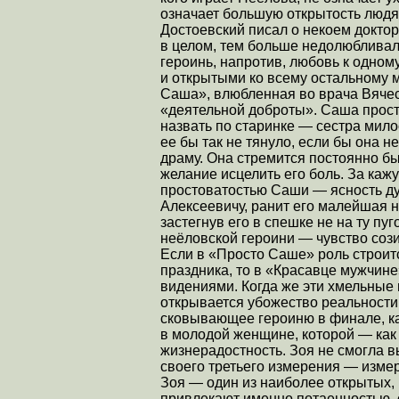
означает большую открытость людя
Достоевский писал о некоем докто
в целом, тем больше недолюбливал 
героинь, напротив, любовь к одном
и открытыми ко всему остальному 
Саша», влюбленная во врача Вяче
«деятельной доброты». Саша прост
назвать по старинке — сестра мило
ее бы так не тянуло, если бы она н
драму. Она стремится постоянно бы
желание исцелить его боль. За каж
простоватостью Саши — ясность д
Алексеевичу, ранит его малейшая не
застегнув его в спешке не на ту пу
неёловской героини — чувство соз
Если в «Просто Саше» роль строи
праздника, то в «Красавце мужчине
видениями. Когда же эти хмельные
открывается убожество реальности,
сковывающее героиню в финале, 
в молодой женщине, которой — как
жизнерадостность. Зоя не смогла в
своего третьего измерения — изме
Зоя — один из наиболее открытых, 
привлекают именно потаенностью, 