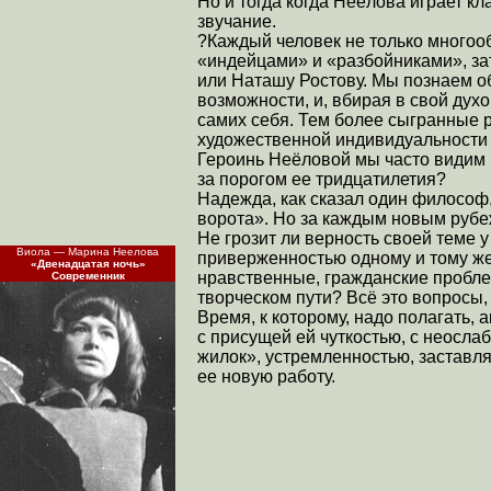
Но и тогда когда Неёлова играет кл
звучание.
?Каждый человек не только многоо
«индейцами» и «разбойниками», за
или Наташу Ростову. Мы познаем о
возможности, и, вбирая в свой дух
самих себя. Тем более сыгранные
художественной индивидуальности 
Героинь Неёловой мы часто видим н
за порогом ее тридцатилетия?
Надежда, как сказал один философ,
ворота». Но за каждым новым рубе
Не грозит ли верность своей теме 
Виола — Марина Неелова
приверженностью одному и тому же
«Двенадцатая ночь»
нравственные, гражданские пробле
Современник
творческом пути? Всё это вопросы,
Время, к которому, надо полагать,
с присущей ей чуткостью, с неосл
жилок», устремленностью, заставл
ее новую работу.