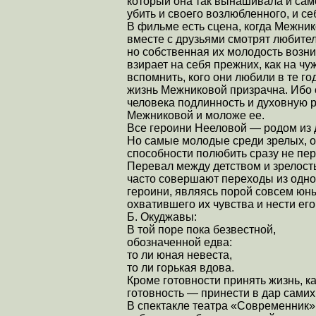
который она так вынашивала и са
убить и своего возлюбленного, и с
В фильме есть сцена, когда Межнико
вместе с друзьями смотрят любител
но собственная их молодость возни
взирает на себя прежних, как на чу
вспомнить, кого они любили в те г
жизнь Межниковой призрачна. Ибо
человека подлинность и духовную 
Межниковой и моложе ее.
Все героини Нееловой — родом из д
Но самые молодые среди зрелых, о
способности полюбить сразу не пе
Перевал между детством и зрелост
часто совершают переходы из одной
героини, являясь порой совсем юны
охватившего их чувства и нести его
Б. Окуджавы:
В той поре пока безвестной,
обозначенной едва:
то ли юная невеста,
то ли горькая вдова.
Кроме готовности принять жизнь, к
готовность — принести в дар самих
В спектакле театра «Современник»