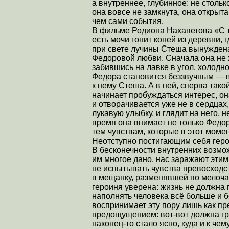
а внутреннее, глубинное: не столько
она вовсе не замкнута, она открыта
чем сами события.
В фильме Родиона Нахапетова «С т
есть мочи гонит коней из деревни, г
при свете лучины Стеша вынужден
Федоровой любви. Сначала она не 
забившись на лавке в угол, холодно
Федора становится беззвучным — ве
к нему Стеша. А в ней, сперва та
начинает пробуждаться интерес, о
и отворачивается уже не в сердцах,
лукавую улыбку, и глядит на него, н
время она внимает не только Федор
тем чувствам, которые в этот моме
Неотступно постигающим себя геро
В бесконечности внутренних возмож
им многое дано, нас заражают эти
не испытывать чувства превосходс
в мещанку, разменявшей по мелочам
героиня уверена: жизнь не должна 
наполнять человека всё больше и б
воспринимает эту пору лишь как п
предощущением: вот-вот должна гря
наконец-то стало ясно, куда и к че