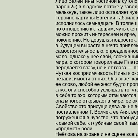
Лицо Валентины Костиной в сутоло
парень!») в людском потоке у заво
мелькнув, такое лицо оставляет чув
Героине картины Евгения Габрило
исполнилось семнадцать. В толпе 
по отношению к старшим, чуть скеп
можно прожить интересней и ярче
поколению. Но девушка-подросток,
в будущем вырасти в нечто привлек
самостоятельностью, определенно
мало, однако у нее свой, сложивши
мира, о котором говорил еще Платон
передается глазу, но и от глаза — п
Чуткая восприимчивость Нины к о
независимости от них. Она знает к
ее слово, любой ее жест будто про
слух: она способна услышать то, чт
в себе то эхо, которым отзываются 
она многое открывает в мире, ее 
Свойство это присуще едва ли не 
поставленном Г. Волчек, ее Аня, ве
погруженная в чувство, что пробуд
к самой себе, к глубинам своей пам
«предмет» роли.
Неёлова на экране и на сцене всег