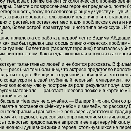
у, Неелова с той же силой психологического проникновени
ндры. Вместе с повзрослением героини предельно, почти б
творенность, тоску по всепоглощающему чувству и - увы! 
», актриса передает столь зримо и пластично, что становит
х страстей, не оставляет места для проблесков света и н
димо, более острой драматургии, иного типа режиссуры. И т
й.
ание привлекла ее работа в первой ленте Вадима Абдраши
 как раз был сделан шаг к осмыслению «женских проблем»
ситуацию. Валентина (так зовут героиню) попыталась убит
м ничтожеством. Как всегда экономная и точная в актерски
.
увствует талантливых людей и не боится рисковать. В филь
а — риск был тем большим, что актрисе предстояло воплот
адцатых годов. Женщины сердечной, любящей и - что очен
до конца укротить свой глубинный нервный темперамент, н
и-живописному ключу построения роли результат получилс
другом материале — работает Неелова позже и в картине 
вской пьесы.
ьба свела Неелову не случайно, — Валерий Фокин. Они сотр
памятна постановка «Между небом и землей», по рассказу 
чен телефильм «Транзит». Ее роль здесь достаточно трад
раму и с трудом, с душевным сопротивлением оттаивающая
ь полностью предоставлен актрисе и ее партнеру Михаилу 
ие нюансы душевной жизни героев, столкнувшихся на пер