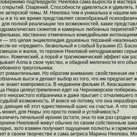
ровержимо подтвердило: Неелова сама выросла в мастера 
открытий. Озарений. Способности удивляться и удивлять. 
 актерской темы. М. Неелова тем и уникальна в нашем кин
ы и в то же время представляет своеобразный психофизиче
для полной реализации тех возможностей, какие представл
лодраматических сюжетов и камерных любовных перипетий?
в фильмах, явственно отмеченных комедийными интонация
ия — это целая энциклопедия душевных терзаний «малень
если ее «предмет», безвольный и слабый Бузыкин (О. Ба
 смешон и жалок, то героиня Нееловой неподражаемо серье
ях». Комический, а порой и трагикомический эффект как раз
дывает Алла в свое чувство, и обидной мелочности его объ
юбовного треугольника.
т романтичными. Но обратим внимание: свойственная им т
аоблачные выси и делают выбор из того, что им предлагает 
и не знают компромисса. В недавнем фильме И. Киасашвил
а Нюра целеустремленно едет на Черноморское побережье
оего неказистого избранника и даже прыгает с отчалившего 
судьбой возможность. И вовсе не потому, что она неразбор
, дающие ей этот единственный шанс на счастье. А что тако
ь может, для Нюры это просто покой и устойчивость?
зличить печальной иронии (кстати, она-то как раз сродни и
героини Нееловой живут обычно по своим собственным за
лядно, зато взамен получают ощущение полноты и гармонии
вет в своем творчестве и сама актриса Марина Неелова. М