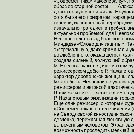
«Современника» «акселератку» Люб
образ ее старшей сестры — Алекса
драма ее душевной жизни. Неудовле
хотя бы за его призраком, «эрзацем
героини, исполненный перебродивши
изначально трагедиен и требует, ви
актуальной проблемой для Неелово
Несколько лет назад большое вним
Миндадзе «Слово для защиты». Там
экстремальную, даже криминальную 
возлюбленного, оказавшегося жалки
создала сильный, волнующий образ
М. Неелова, кажется, инстинктом ч
режиссерском дебюте Р. Нахапетов
характер деревенской женщины дв
Может быть, Нееловой не удалось 
режиссером и актрисой пластическ
В том же ключе — хотя совсем на 
Р. Нахапетовым экранизации горько
Еще один режиссер, с которым суд
«Современника», на телевидении (
на Свердловской киностудии закон
девчонка, пережившая любовную д
встреченным человеком. Экран здес
возможность проследить мельчайш