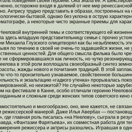
еталь поведения своей героини. Она знала ее. А шекспиро
ненно, осторожно входя в далекий от нее мир ренессансно
о. Актрису трудно представить в образах, построенных на 
логически-бытовой, однако без уклона в острую характерно
нематографе, а некоторые чисто экранные приемы для хара
ееловой внутренней темы и соответствующего ей жизнен
ала здесь младшую представительницу семьи с прочно усто
и Михаила Глузского олицетворял как бы незыблемость эти
ывя по течению в своей не очень-то задавшейся жизни, не
вственных ценностей. Для общего смысла фильма было чре
ще не сформировавшаяся как личность, но чутко резонирую
еелова в этой роли воплощала своеобразный синтез земног
расоты, жажды нового и почитания традиций. В этой запла
о что-то пронзительно узнаваемое, свойственное большин
ильность и экзальтацию «гадкого утенка» прорывалась пок
мированной, но неизжитой? Не случайно некоторые заруб
м на фестивале в Канне, особо отличали героиню Нееловой
иданным и сложным среди женских типов советского кино 
мостоятельно и многообразно, оно, мне кажется, не связа
 режиссерской манерой. Даже Илья Авербах — постановщ
», где главная роль писалась «на Неелову», сыграла в резу
равда, «Фантазии Фарятьева», их совместная работа для те
намерения режиссера и актрисы разошлись. Игравшая в од