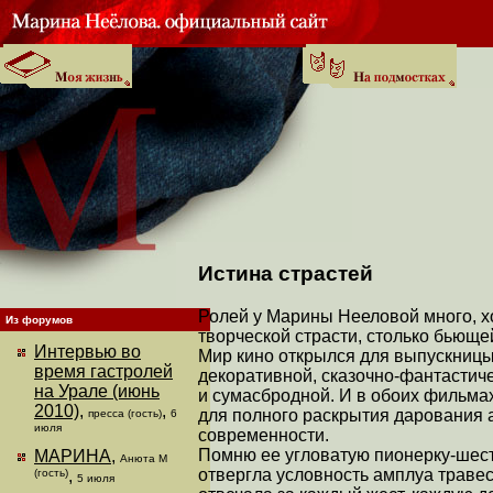
Истина страстей
Ролей у Марины Нееловой много, хо
Из форумов
творческой страсти, столько бьюще
Интервью во
Мир кино открылся для выпускницы
время гастролей
декоративной, сказочно-фантастиче
на Урале (июнь
и сумасбродной. И в обоих фильмах
2010)
,
,
для полного раскрытия дарования 
пресса (гость)
6
июля
современности.
Помню ее угловатую пионерку-шест
МАРИНА
,
Анюта М
отвергла условность амплуа траве
(гость)
,
5 июля