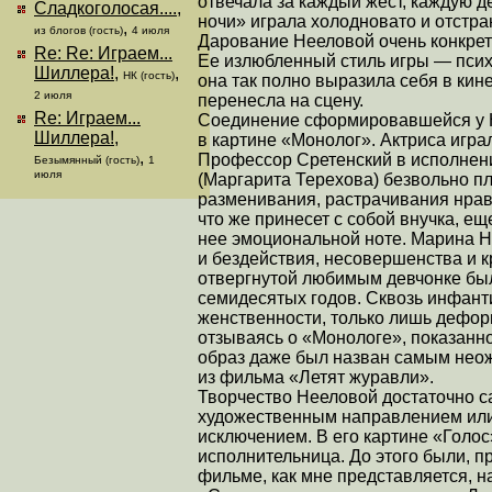
отвечала за каждый жест, каждую д
Сладкоголосая....
,
ночи» играла холодновато и отстра
,
из блогов (гость)
4 июля
Дарование Нееловой очень конкретн
Re: Re: Играем...
Ее излюбленный стиль игры — психо
Шиллера!
,
,
НК (гость)
она так полно выразила себя в ки
2 июля
перенесла на сцену.
Re: Играем...
Соединение сформировавшейся у Н
Шиллера!
,
в картине «Монолог». Актриса игр
,
Профессор Сретенский в исполнени
Безымянный (гость)
1
июля
(Маргарита Терехова) безвольно пл
разменивания, растрачивания нра
что же принесет с собой внучка, е
нее эмоциональной ноте. Марина Н
и бездействия, несовершенства и к
отвергнутой любимым девчонке был
семидесятых годов. Сквозь инфант
женственности, только лишь дефор
отзываясь о «Монологе», показанно
образ даже был назван самым неож
из фильма «Летят журавли».
Творчество Нееловой достаточно са
художественным направлением или
исключением. В его картине «Голос
исполнительница. До этого были, п
фильме, как мне представляется, 