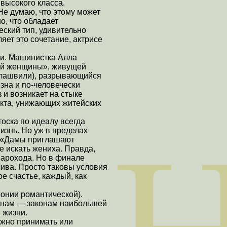
высокого класса.
Не думаю, что этому может
о, что обладает
ский тип, удивительно
яет это сочетание, актрисе
ми. Машинистка Алла
кой женщины», живущей
силашвили), разрывающийся
зна и по-человечески
 и возникает на стыке
екта, унижающих житейских
оска по идеалу всегда
жизнь. Но уж в пределах
и «Дамы приглашают
 искать жениха. Правда,
парохода. Но в финале
чива. Просто таковы условия
е счастье, каждый, как
ронии романтической).
конам — законам наибольшей
 жизни.
ожно принимать или