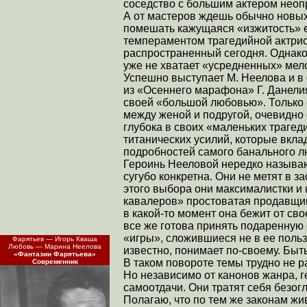
соседство с большим актером неоп
А от мастеров ждешь обычно новых 
помешать кажущаяся «изжитость» ее
темпераментом трагедийной актрис
распространенный сегодня. Однако 
уже не хватает «усредненных» ме
Успешно выступает М. Неелова и 
из «Осеннего марафона» Г. Данел
своей «большой любовью». Только 
между женой и подругой, очевидно
глубока в своих «маленьких трагеди
титанических усилий, которые вкла
подробностей самого банального л
Героинь Нееловой нередко называю
сугубо конкретна. Они не метят в з
этого выбора они максималистки 
кавалеров» простоватая продавщиц
в какой-то момент она бежит от св
все же готова принять подаренную 
«игры», сложившиеся не в ее пользу
Фарятьев — Игорь Кваша
Любовь — Марина Неелова
известно, понимает по-своему. Быт
«Фантазии Фарятьева»
В таком повороте темы трудно не ра
Современник
Но независимо от канонов жанра, 
самоотдачи. Они тратят себя безог
Полагаю, что по тем же законам жи