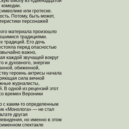
вскую Виолу из «Двенадцатой
й комедии.
символике или гротеске.
сть. Потому, быть может,
ктеристики персонажей
ного материала произошло
явшимися традициями.
х традиций. Его дочь
 устояла перед опасностью
звычайно важно,
щая каждой звучащей вокруг
о и духовного, энергии
канной, обиженной,
ству героинь актрисы начала
оряющая сила вечной
ежные журналисты,
. В одной из рецензий этот
со времен Вероники
но с каким-то определенным
ик «Монолога» — не стал
льтате другая
левидения, но именно в этом
ноименном спектакле