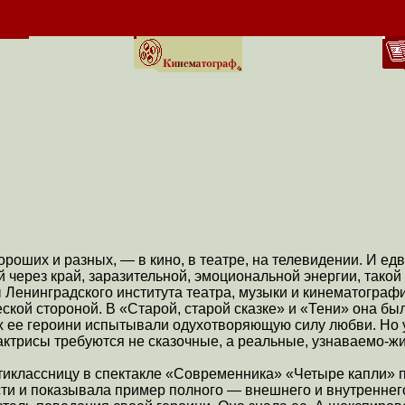
роших и разных, — в кино, в театре, на телевидении. И едв
й через край, заразительной, эмоциональной энергии, такой
 Ленинградского института театра, музыки и кинематограф
ской стороной. В «Старой, старой сказке» и «Тени» она б
 ее героини испытывали одухотворяющую силу любви. Но уж
актрисы требуются не сказочные, а реальные, узнаваемо-ж
иклассницу в спектакле «Современника» «Четыре капли» по
сти и показывала пример полного — внешнего и внутренне