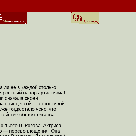
а ли не в каждой столько
 яростный напор артистизма!
ии сначала своей
ыла принцессой — строптивой
е тогда стало ясно, что
итейские обстоятельства
 пьесе В. Розова. Актриса
го — перевоплощения. Она