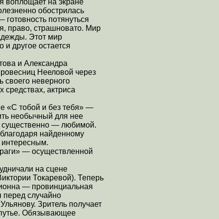
я воплощает на экране
олезненно обострилась
— готовность потянуться
ся, право, страшновато. Мир
адежды. Этот мир
о и другое остается
това и Александра
 ровесниц Нееловой через
ь своего неверного
х средствах, актриса
ме «С тобой и без тебя» —
ить необычный для нее
ь существенно — любимой.
о благодаря найденному
я интересным.
«Враги» — осуществленной
удничали на сцене
Виктории Токаревой). Теперь
иционна — провинциальная
 перед случайно
Ульянову. Зритель получает
епутье. Обязывающее