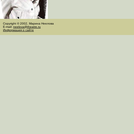
Copyright © 2002, Марина Неелова
E-mail:
neelova@theatre.ru
Информация о сайте