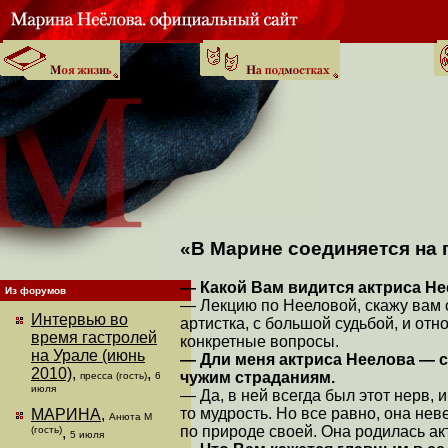
«В Марине соединяется на
— Какой Вам видится актриса Н
Из форумов
— Лекцию по Нееловой, скажу вам ср
Интервью во
артистка, с большой судьбой, и от
время гастролей
конкретные вопросы.
на Урале (июнь
— Дли меня актриса Неелова — 
2010)
,
,
чужим страданиям.
пресса (гость)
6
июля
— Да, в ней всегда был этот нерв, 
то мудрость. Но все равно, она не
МАРИНА
,
Анюта М
по природе своей. Она родилась акт
(гость)
,
5 июля