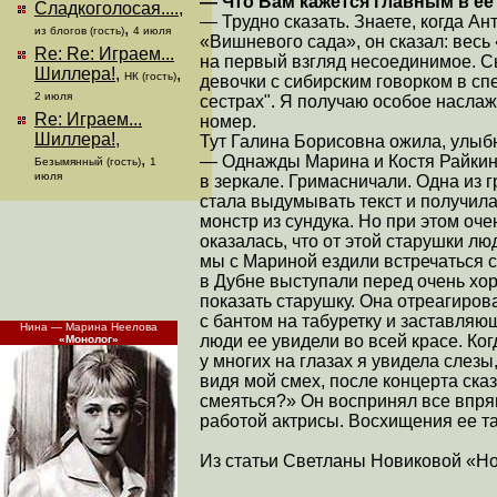
— Что Вам кажется главным в ее
Сладкоголосая....
,
— Трудно сказать. Знаете, когда А
,
из блогов (гость)
4 июля
«Вишневого сада», он сказал: вес
Re: Re: Играем...
на первый взгляд несоединимое. С
Шиллера!
,
,
НК (гость)
девочки с сибирским говорком в с
2 июля
сестрах". Я получаю особое наслаж
Re: Играем...
номер.
Шиллера!
,
Тут Галина Борисовна ожила, улыб
,
— Однажды Марина и Костя Райкин 
Безымянный (гость)
1
июля
в зеркале. Гримасничали. Одна из 
стала выдумывать текст и получила
монстр из сундука. Но при этом оче
оказалась, что от этой старушки л
мы с Мариной ездили встречаться с
в Дубне выступали перед очень хо
показать старушку. Она отреагиров
с бантом на табуретку и заставляющ
Нина — Марина Неелова
люди ее увидели во всей красе. Ког
«Монолог»
у многих на глазах я увидела слезы
видя мой смех, после концерта сказ
смеяться?» Он воспринял все впря
работой актрисы. Восхищения ее т
Из статьи Светланы Новиковой «Н