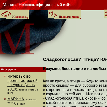
Сладкоголосая? Птица? Ю
Безумно, бесстыдно и на любых
Из форумов
Интервью во
время гастролей
Как ни крути, а птица — будь то ко
на Урале (июнь
просто символ — для русского театр
2010)
,
,
и с противным голосом птица, но к
пресса (гость)
6
июля
и кормится по сей день. Или вот 
«Сладкоголосая птица юности», со
МАРИНА
,
Анюта М
в какой театр, то принесет ему если
(гость)
,
5 июля
одноименную премьеру в «Совреме