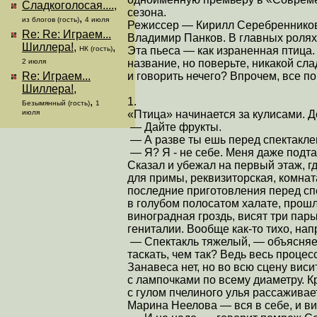
Сладкоголосая....
,
сезона.
,
из блогов (гость)
4 июля
Режиссер — Кирилл Серебренников
Re: Re: Играем...
Владимир Панков. В главных роля
Шиллера!
,
,
Эта пьеса — как израненная птица.
НК (гость)
название, но поверьте, никакой сла
2 июля
и говорить нечего? Впрочем, все по
Re: Играем...
Шиллера!
,
1.
,
Безымянный (гость)
1
«Птица» начинается за кулисами. 
июля
— Дайте фрукты.
— А разве ты ешь перед спектакл
— Я? Я - не себе. Меня даже подт
Сказал и убежал на первый этаж, г
для примы, реквизиторская, комнат
последние приготовления перед спе
в голубом полосатом халате, прошл
виноградная гроздь, висят три пар
гениталии. Вообще как-то тихо, на
— Спектакль тяжелый, — объясняе
таскать, чем так? Ведь весь процесс
Занавеса нет, но во всю сцену виси
с лампочками по всему диаметру. К
с гулом пчелиного улья рассаживает
Марина Неелова — вся в себе, и вид