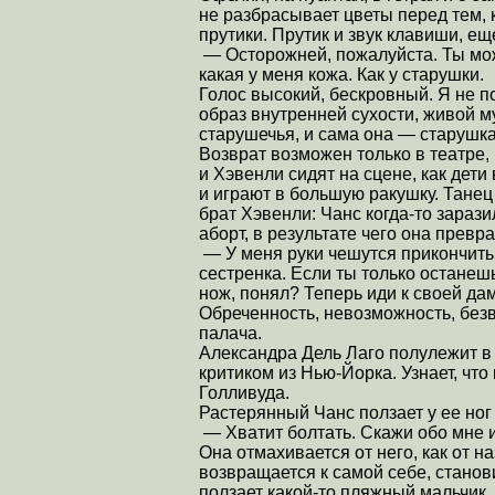
не разбрасывает цветы перед тем, 
прутики. Прутик и звук клавиши, е
— Осторожней, пожалуйста. Ты мож
какая у меня кожа. Как у старушки.
Голос высокий, бескровный. Я не по
образ внутренней сухости, живой му
старушечья, и сама она — старушка 
Возврат возможен только в театре,
и Хэвенли сидят на сцене, как дети
и играют в большую ракушку. Танец 
брат Хэвенли: Чанс когда-то зараз
аборт, в результате чего она превр
— У меня руки чешутся прикончить 
сестренка. Если ты только останеш
нож, понял? Теперь иди к своей даме
Обреченность, невозможность, безв
палача.
Александра Дель Лаго полулежит в 
критиком из Нью-Йорка. Узнает, чт
Голливуда.
Растерянный Чанс ползает у ее ног 
— Хватит болтать. Скажи обо мне 
Она отмахивается от него, как от 
возвращается к самой себе, станови
ползает какой-то пляжный мальчик.