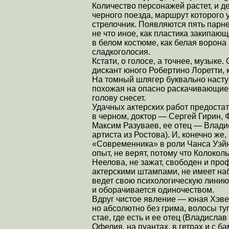
Количество персонажей растет, и д
черного поезда, маршрут которого 
стрелочник. Появляются пять парней
не что иное, как пластика закипающ
в белом костюме, как белая ворона 
сладкоголосия.
Кстати, о голосе, а точнее, музыке
дискант юного Робертино Лоретти,
На томный шлягер буквально наст
похожая на опасно раскачивающиеся
голову снесет.
Удачных актерских работ предостат
в черном, доктор — Сергей Гирин,
Максим Разуваев, ее отец — Влади
артиста из Ростова). И, конечно ж
«Современника» в роли Чанса Уэйна
опыт, не верят, потому что Колоко
Неелова, не зажат, свободен и про
актерскими штампами, не имеет на
ведет свою психологическую линию,
и оборачивается одиночеством.
Вдруг чистое явление — юная Хэвен
но абсолютно без грима, волосы ту
стае, где есть и ее отец (Владислав
Офелия, на пуантах, в гетрах и с б