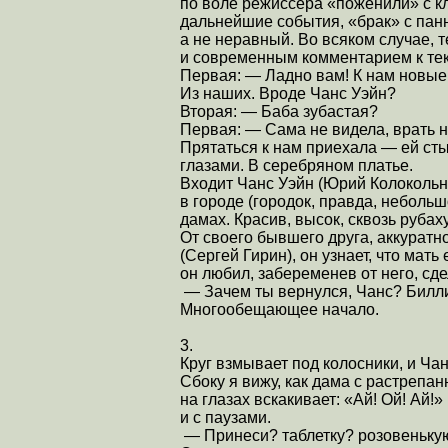
по воле режиссера «поженили» с к
дальнейшие события, «брак» с панн
а не неравный. Во всяком случае,
и современным комментарием к тек
Первая: — Ладно вам! К нам новые 
Из наших. Вроде Чанс Уэйн?
Вторая: — Баба зубастая?
Первая: — Сама не видела, врать не
Прятаться к нам приехала — ей сты
глазами. В серебряном платье.
Входит Чанс Уэйн (Юрий Колоколь
в городе (городок, правда, неболь
дамах. Красив, высок, сквозь рубах
От своего бывшего друга, аккуратн
(Сергей Гирин), он узнает, что мат
он любил, забеременев от него, сде
— Зачем ты вернулся, Чанс? Билли
Многообещающее начало.
3.
Круг взмывает под колосники, и Ча
Сбоку я вижу, как дама с растреп
на глазах вскакивает: «Ай! Ой! Ай!»
и с паузами.
— Принеси? таблетку? розовеньку