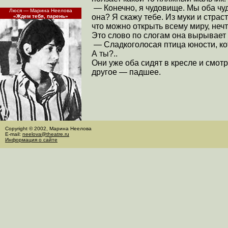
— Конечно, я чудовище. Мы оба чу
Люся — Марина Неелова
она? Я скажу тебе. Из муки и страс
«Ждем тебя, парень»
что можно открыть всему миру, неч
Это слово по слогам она вырывае
— Сладкоголосая птица юности, кот
А ты?..
Они уже оба сидят в кресле и смот
другое — падшее.
Copyright © 2002, Марина Неелова
E-mail:
neelova@theatre.ru
Информация о сайте