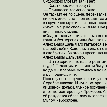
Судорожно глотает, запивает.
— Кстати, как меня зовут?
— Принцесса Космонополис.
Он таскает ее по сцене, перехватив 
лицом к его спине — он держит ее 
в окружении мужчин в черных пиджа
живут на сцене своей жизнью. Под р
пианинных клавиш.
«Сладкоголосая птица» — как вскр
краями без перспективы быть заши
Александра Дель Лаго пытаются вер
к своей любви Хэвенли, а она с по
в свой успех. За это он просит не
Александры Дель Лаго.
— Вы говорили, что ваш огромный 
студий Голливуда и вы могли бы уст
Когда мы впервые остались в ваше
и мы подписали их.
Попытку возвращения фиксируют 
Серебренникова. И луна, которая и
лимонной дольки. Лунное похудени
и тот же монтировщик Прохоров. А 
ей рождается образ: жизнь героев та
глупом небосклоне.