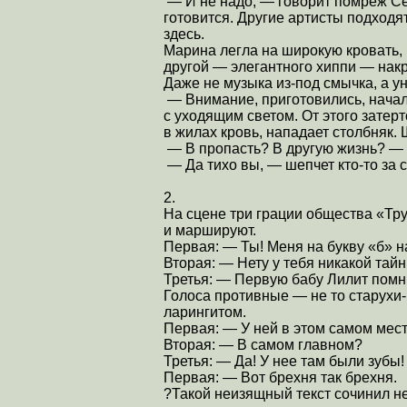
— И не надо, — говорит помреж С
готовится. Другие артисты подходят
здесь.
Марина легла на широкую кровать, 
другой — элегантного хиппи — накр
Даже не музыка из-под смычка, а у
— Внимание, приготовились, начал
с уходящим светом. От этого затер
в жилах кровь, нападает столбняк. Ш
— В пропасть? В другую жизнь? — 
— Да тихо вы, — шепчет кто-то за 
2.
На сцене три грации общества «Тр
и маршируют.
Первая: — Ты! Меня на букву «б» н
Вторая: — Нету у тебя никакой тайн
Третья: — Первую бабу Лилит помн
Голоса противные — не то старухи-
ларингитом.
Первая: — У ней в этом самом мес
Вторая: — В самом главном?
Третья: — Да! У нее там были зубы!
Первая: — Вот брехня так брехня.
?Такой неизящный текст сочинил н