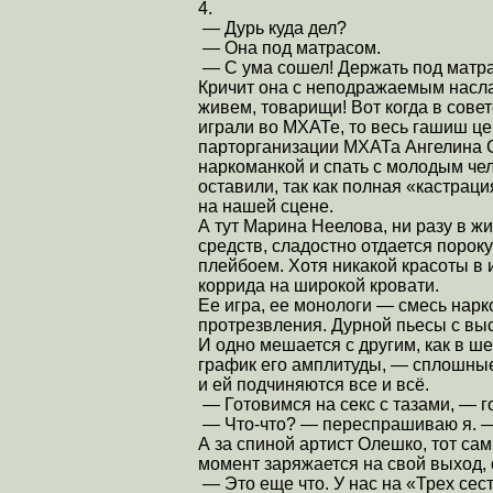
4.
— Дурь куда дел?
— Она под матрасом.
— С ума сошел! Держать под матра
Кричит она с неподражаемым насла
живем, товарищи! Вот когда в сове
играли во МХАТе, то весь гашиш це
парторганизации МХАТа Ангелина С
наркоманкой и спать с молодым чел
оставили, так как полная «кастрац
на нашей сцене.
А тут Марина Неелова, ни разу в ж
средств, сладостно отдается поро
плейбоем. Хотя никакой красоты в 
коррида на широкой кровати.
Ее игра, ее монологи — смесь нар
протрезвления. Дурной пьесы с выс
И одно мешается с другим, как в ш
график его амплитуды, — сплошные 
и ей подчиняются все и всё.
— Готовимся на секс с тазами, — 
— Что-что? — переспрашиваю я. —
А за спиной артист Олешко, тот сам
момент заряжается на свой выход, 
— Это еще что. У нас на «Трех сес