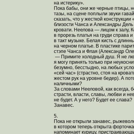
на истерику».
Пока бабы, они же черные птицы, н
тазы, на сцене поплыли звуки гава
сказать, что у жесткой конструкци
близости Чанса и Александры Дель
кровати. Неелова — лицом к залу, К
в прорезь платья на груди справа 
в такт музыке. Белая кисть с длин
на черном платье. В пластике парит
стэпе Чанса и Флая (Александр Ол
— Примите холодный душ. Я не лю
я могу принять только при неукосн
безумно, бесстыдно, на любых усло
«сей час» (страстно, стоя на крова
жестом рук на уровне бедер). А пот
наличными?
За словами Нееловой, как всегда, 
страсти, власти, славы, любви и н
не будет. А у него? Будет ее слава?
Занавес.
5.
Пока не открыли занавес, рыжеволо
в котором теперь открыта форточка
напоминает курицу, пристраивающу