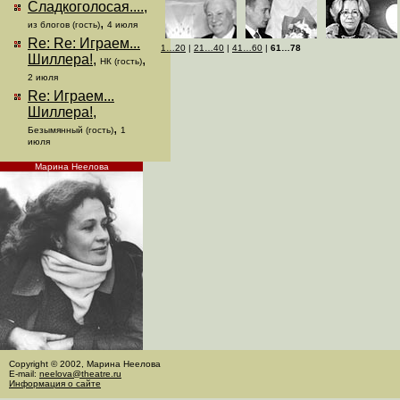
Сладкоголосая....
,
,
из блогов (гость)
4 июля
Re: Re: Играем...
1…20
|
21…40
|
41…60
|
61…78
Шиллера!
,
,
НК (гость)
2 июля
Re: Играем...
Шиллера!
,
,
Безымянный (гость)
1
июля
Марина Неелова
Copyright © 2002, Марина Неелова
E-mail:
neelova@theatre.ru
Информация о сайте