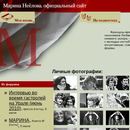
Французы вре
синонимом Любви 
никакого зазора,
с молодых ногтей
интуитивным, сов
формы.
Личные фотографии:
Из форумов
Интервью во
время гастролей
на Урале (июнь
2010)
,
,
пресса (гость)
6
июля
МАРИНА
,
Анюта М
(гость)
,
5 июля