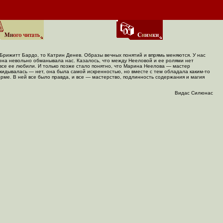
рижитт Бардо, то Катрин Денев. Образы вечных понятий и впрямь меняются. У нас
на невольно обманывала нас. Казалось, что между Нееловой и ее ролями нет
 все ее любили. И только позже стало понятно, что Марина Неелова — мастер
икидывалась — нет, она была самой искренностью, но вместе с тем обладала
каким-то
ме. В ней все было правда, и все — мастерство, подлинность содержания и магия
Видас Силюнас