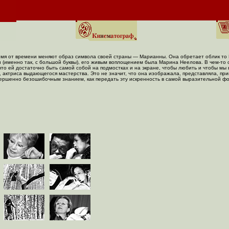
мя от времени меняют образ символа своей страны — Марианны. Она обретает облик то Б
(именно так, с большой буквы), его живым воплощением была Марина Неелова. В
чем-то
о
 что ей достаточно быть самой собой на подмостках и на экране, чтобы любить и чтобы мы
, актриса выдающегося мастерства. Это не значит, что она изображала, представляла, пр
ершенно безошибочным знанием, как передать эту искренность в самой выразительной фор