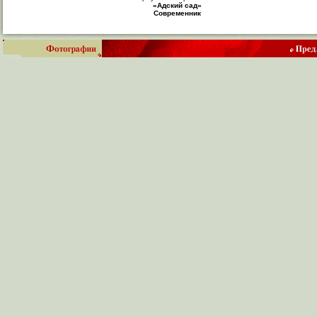
«Адский сад»
Современник