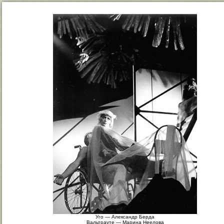
Уго — Александр Берда
Вальтрауте — Марина Неелова