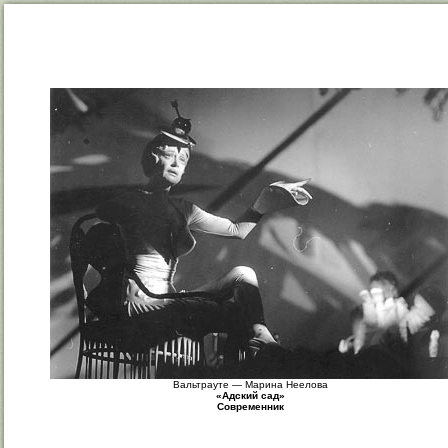
Вальтрауте — Марина Неелова
«Адский сад»
Современник