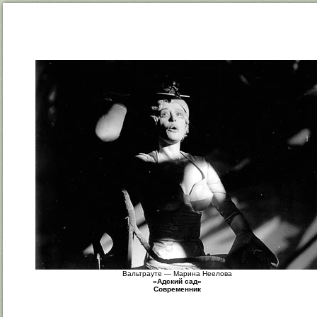
Вальтрауте — Марина Неелова
«Адский сад»
Современник