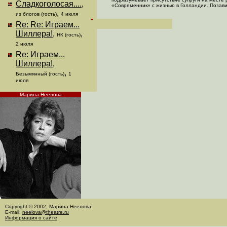
Сладкоголосая....
,
«Современник» с жизнью в Голландии. Позави
,
из блогов (гость)
4 июля
Re: Re: Играем...
Шиллера!
,
,
НК (гость)
2 июля
Re: Играем...
Шиллера!
,
,
Безымянный (гость)
1
июля
Марина Неелова
Copyright © 2002, Марина Неелова
E-mail:
neelova@theatre.ru
Информация о сайте