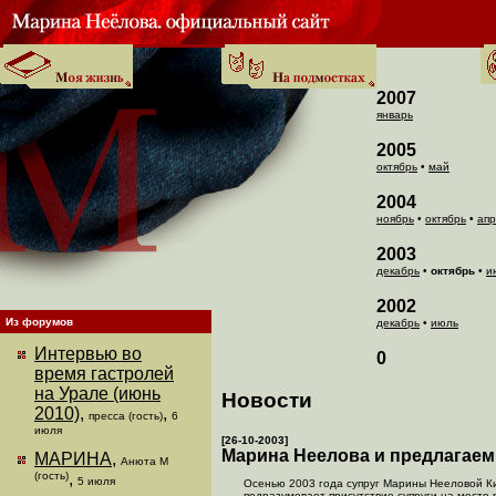
2007
январь
2005
октябрь
•
май
2004
ноябрь
•
октябрь
•
апр
2003
декабрь
•
октябрь
•
и
2002
Из форумов
декабрь
•
июль
Интервью во
0
время гастролей
на Урале (июнь
Новости
2010)
,
,
пресса (гость)
6
июля
[26-10-2003]
Марина Неелова и предлагаем
МАРИНА
,
Анюта М
(гость)
,
5 июля
Осенью 2003 года супруг Марины Нееловой К
подразумевает присутствие супруги на месте