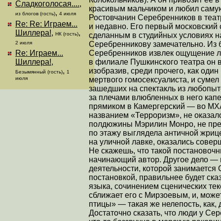
Сладкоголосая....
,
красивым мальчиком и любил самую
,
из блогов (гость)
4 июля
Ростовчанин Серебренников в театр
Re: Re: Играем...
и недавно. Его первый московский 
Шиллера!
,
,
сделанным в студийных условиях на
НК (гость)
Серебренникову замечательно. Из 
2 июля
Серебренников извлек ощущение ле
Re: Играем...
в филиале Пушкинского театра он
Шиллера!
,
изобразив, среди прочего, как один
,
Безымянный (гость)
1
мертвого гомосексуалиста, и сумел
июля
зашедших на спектакль из любопытс
за плечами влюбленных в него кап
прямиком в Камергерский — во МХА
названием «Терроризм», не оказал
полдюжины Мэрилин Монро, не пре
по этажу выглядела античной жриц
на уличной лавке, оказались сове
Не скажешь, что такой постановочн
начинающий автор. Другое дело — 
деятельности, которой занимается 
постановкой, правильнее будет ска
языка, сочинением сценических текс
сближает его с Мирзоевым, и, може
птицы» — такая же нелепость, как, 
Достаточно сказать, что люди у Се