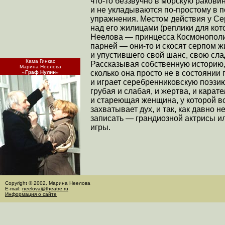
что-то беззвучно в морскую ракови
и не укладываются по-простому в п
упражнения. Местом действия у Се
над его жилицами (реплики для ко
Неелова — принцесса Космонополис,
парней — они-то и скосят серпом ж
и упустившего свой шанс, свою сла
Кама Гинкас
Рассказывая собственную историю,
Марина Неелова
сколько она просто не в состоянии 
«Граф Нулин»
и играет серебренниковскую поэзи
грубая и слабая, и жертва, и карате
и стареющая женщина, у которой вс
захватывает дух, и так, как давно н
записать — грандиозной актрисы и
игры.
Copyright © 2002, Марина Неелова
E-mail:
neelova@theatre.ru
Информация о сайте