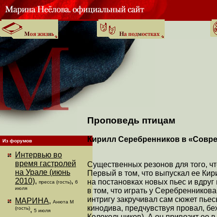
Проповедь птицам
Кирилл Серебренников в «Совр
Из форумов
Интервью во
время гастролей
Существенных резонов для того, чт
на Урале (июнь
Первый в том, что выпускал ее Ки
2010)
,
,
на постановках новых пьес и вдруг
пресса (гость)
6
июля
в том, что играть у Серебреннико
интригу закручивал сам сюжет пье
МАРИНА
,
Анюта М
кинодива, предчувствуя провал, бе
(гость)
,
5 июля
Колокольников). А он привозит ее в