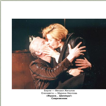
Берли — Михаил Жигалов
Елизавета — Марина Неелова
«Играем… Шиллера!»
Современник