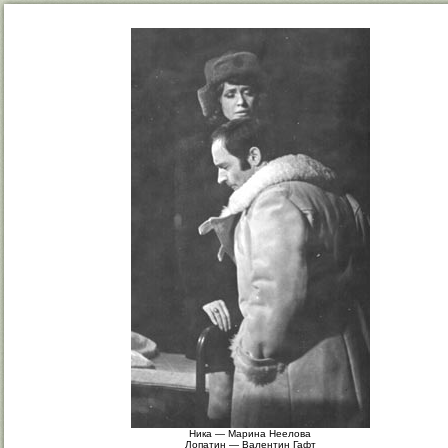
Ника — Марина Неелова
Лопатин — Валентин Гафт