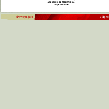
«Из записок Лопатина»
Современник