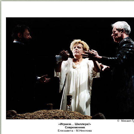
© Михаил Г
«Играем… Шиллера!»
Современник
Елизавета - М.Неелова