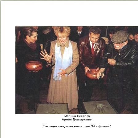
Марина Неелова
Армен Джигарханян
Закладка звезды на киноаллее "Мосфильма"