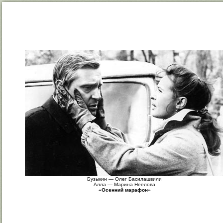
Бузыкин — Олег Басилашвили
Алла — Марина Неелова
«Осенний марафон»